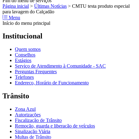
Fim do menu de serviços
Página inicial
>
Últimas Notícias
>
CMTU testa produto especial
para lavagem do Calçadão
Menu
Início do menu principal
Institucional
Quem somos
Conselhos
Estágios
Serviço de Atendimento à Comunidade - SAC
Perguntas Frequentes
Telefones
Endereço, Horário de Funcionamento
Trânsito
Zona Azul
Autorizações
Fiscalização de Trânsito
Remoção, guarda e liberação de veículos
Sinalização Viária
Multas de Trânsito