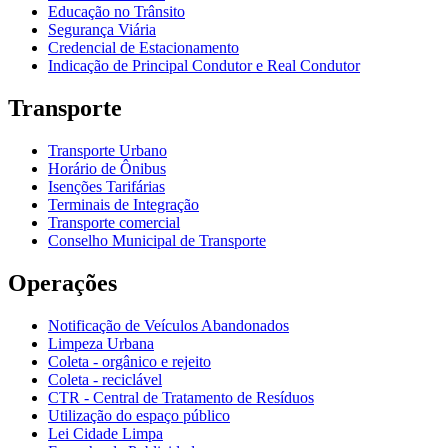
Educação no Trânsito
Segurança Viária
Credencial de Estacionamento
Indicação de Principal Condutor e Real Condutor
Transporte
Transporte Urbano
Horário de Ônibus
Isenções Tarifárias
Terminais de Integração
Transporte comercial
Conselho Municipal de Transporte
Operações
Notificação de Veículos Abandonados
Limpeza Urbana
Coleta - orgânico e rejeito
Coleta - reciclável
CTR - Central de Tratamento de Resíduos
Utilização do espaço público
Lei Cidade Limpa