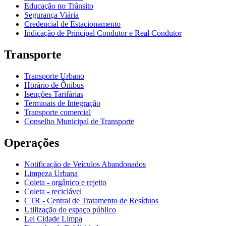
Educação no Trânsito
Segurança Viária
Credencial de Estacionamento
Indicação de Principal Condutor e Real Condutor
Transporte
Transporte Urbano
Horário de Ônibus
Isenções Tarifárias
Terminais de Integração
Transporte comercial
Conselho Municipal de Transporte
Operações
Notificação de Veículos Abandonados
Limpeza Urbana
Coleta - orgânico e rejeito
Coleta - reciclável
CTR - Central de Tratamento de Resíduos
Utilização do espaço público
Lei Cidade Limpa