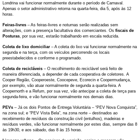
Londrina vai funcionar normalmente durante o período de Carnaval.
Apenas o setor administrativo retorna na quarta-feira, dia 5, após às 12
horas.
Feiras-livres
– As feiras-livres e noturnas serão realizadas sem
alterações, com a presença facultativa dos comerciantes. Os
fiscais de
Posturas
, por sua vez, estarão trabalhando em escala reduzida.
Coleta de lixo domiciliar
– A coleta do lixo vai funcionar normalmente na
segunda e na terça, com os veículos percorrendo os locais
preestabelecidos e conforme o programado.
Coleta de recicláveis
– O recolhimento do reciclável será feito de
maneira diferenciada, a depender de cada cooperativa de coletores. A
Cooper Região, Cooperoeste, Coocepeve, Ecorecin e Coopermudança,
por exemplo, vão atuar normalmente de segunda a quarta-feira. A
Coopernorth e a Refum, por sua vez, vão antecipar a coleta de terça para
segunda-feira, e vão funcionar normalmente nos demais dias.
PEVs
– Já os dois Pontos de Entrega Voluntária – “PEV Nova Conquista”,
na zona sul; e “PEV Vista Bela”, na zona norte – destinados ao
recebimento de resíduos da construção civil (entulhos), madeiras e
resíduos verdes, vão funcionar normalmente por estes dias, sempre das 8
às 19h30, e aos sábado, das 8 às 15 horas.