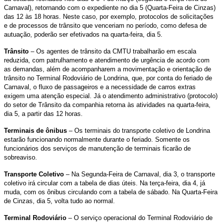
Carnaval), retornando com o expediente no dia 5 (Quarta-Feira de Cinzas)
das 12 às 18 horas. Neste caso, por exemplo, protocolos de solicitações
e de processos de trânsito que venceriam no período, como defesa de
autuação, poderão ser efetivados na quarta-feira, dia 5.
Trânsito
– Os agentes de trânsito da CMTU trabalharão em escala
reduzida, com patrulhamento e atendimento de urgência de acordo com
as demandas, além de acompanharem a movimentação e orientação de
trânsito no Terminal Rodoviário de Londrina, que, por conta do feriado de
Carnaval, o fluxo de passageiros e a necessidade de carros extras
exigem uma atenção especial. Já o atendimento administrativo (protocolo)
do setor de Trânsito da companhia retorna às atividades na quarta-feira,
dia 5, a partir das 12 horas.
Terminais de ônibus
– Os terminais do transporte coletivo de Londrina
estarão funcionando normalmente durante o feriado. Somente os
funcionários dos serviços de manutenção de terminais ficarão de
sobreaviso.
Transporte Coletivo
– Na Segunda-Feira de Carnaval, dia 3, o transporte
coletivo irá circular com a tabela de dias úteis. Na terça-feira, dia 4, já
muda, com os ônibus circulando com a tabela de sábado. Na Quarta-Feira
de Cinzas, dia 5, volta tudo ao normal.
Terminal Rodoviário
– O serviço operacional do Terminal Rodoviário de