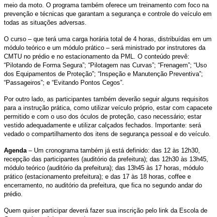
meio da moto. O programa também oferece um treinamento com foco na
prevenção e técnicas que garantam a segurança e controle do veículo em
todas as situações adversas.
O curso – que terá uma carga horária total de 4 horas, distribuídas em um
módulo teórico e um módulo prático – será ministrado por instrutores da
CMTU no prédio e no estacionamento da PML. O conteúdo prevê:
“Pilotando de Forma Segura”; “Pilotagem nas Curvas”; “Frenagem”; “Uso
dos Equipamentos de Proteção”; “Inspeção e Manutenção Preventiva”;
“Passageiros”; e “Evitando Pontos Cegos”.
Por outro lado, as participantes também deverão seguir alguns requisitos
para a instrução prática, como utilizar veículo próprio, estar com capacete
permitido e com o uso dos óculos de proteção, caso necessário; estar
vestido adequadamente e utilizar calçados fechados. Importante: será
vedado o compartilhamento dos itens de segurança pessoal e do veículo.
Agenda
– Um cronograma também já está definido: das 12 às 12h30,
recepção das participantes (auditório da prefeitura); das 12h30 às 13h45,
módulo teórico (auditório da prefeitura); das 13h45 às 17 horas, módulo
prático (estacionamento prefeitura); e das 17 às 18 horas, coffee e
encerramento, no auditório da prefeitura, que fica no segundo andar do
prédio.
Quem quiser participar deverá fazer sua inscrição pelo link da Escola de