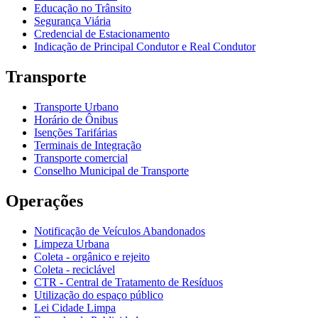
Educação no Trânsito
Segurança Viária
Credencial de Estacionamento
Indicação de Principal Condutor e Real Condutor
Transporte
Transporte Urbano
Horário de Ônibus
Isenções Tarifárias
Terminais de Integração
Transporte comercial
Conselho Municipal de Transporte
Operações
Notificação de Veículos Abandonados
Limpeza Urbana
Coleta - orgânico e rejeito
Coleta - reciclável
CTR - Central de Tratamento de Resíduos
Utilização do espaço público
Lei Cidade Limpa