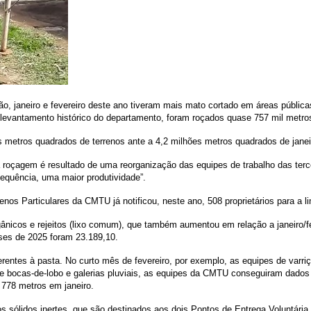
 janeiro e fevereiro deste ano tiveram mais mato cortado em áreas pública
evantamento histórico do departamento, foram roçados quase 757 mil metro
etros quadrados de terrenos ante a 4,2 milhões metros quadrados de janei
 roçagem é resultado de uma reorganização das equipes de trabalho das ter
sequência, uma maior produtividade”.
nos Particulares da CMTU já notificou, neste ano, 508 proprietários para a 
rgânicos e rejeitos (lixo comum), que também aumentou em relação a janeiro/
ses de 2025 foram 23.189,10.
ntes à pasta. No curto mês de fevereiro, por exemplo, as equipes de varr
a de bocas-de-lobo e galerias pluviais, as equipes da CMTU conseguiram dado
e 778 metros em janeiro.
os sólidos inertes, que são destinados aos dois Pontos de Entrega Voluntári