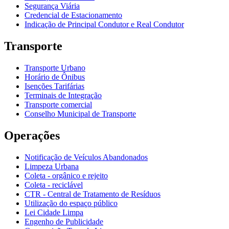
Segurança Viária
Credencial de Estacionamento
Indicação de Principal Condutor e Real Condutor
Transporte
Transporte Urbano
Horário de Ônibus
Isenções Tarifárias
Terminais de Integração
Transporte comercial
Conselho Municipal de Transporte
Operações
Notificação de Veículos Abandonados
Limpeza Urbana
Coleta - orgânico e rejeito
Coleta - reciclável
CTR - Central de Tratamento de Resíduos
Utilização do espaço público
Lei Cidade Limpa
Engenho de Publicidade