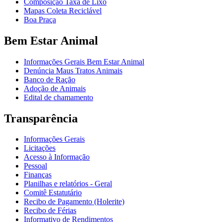
Composição Taxa de Lixo
Mapas Coleta Reciclável
Boa Praça
Bem Estar Animal
Informações Gerais Bem Estar Animal
Denúncia Maus Tratos Animais
Banco de Ração
Adoção de Animais
Edital de chamamento
Transparência
Informações Gerais
Licitações
Acesso à Informação
Pessoal
Finanças
Planilhas e relatórios - Geral
Comitê Estatutário
Recibo de Pagamento (Holerite)
Recibo de Férias
Informativo de Rendimentos