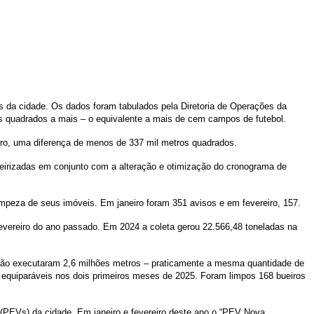
s da cidade. Os dados foram tabulados pela Diretoria de Operações da
s quadrados a mais – o equivalente a mais de cem campos de futebol.
ro, uma diferença de menos de 337 mil metros quadrados.
ceirizadas em conjunto com a alteração e otimização do cronograma de
limpeza de seus imóveis. Em janeiro foram 351 avisos e em fevereiro, 157.
fevereiro do ano passado. Em 2024 a coleta gerou 22.566,48 toneladas na
ição executaram 2,6 milhões metros – praticamente a mesma quantidade de
s equiparáveis nos dois primeiros meses de 2025. Foram limpos 168 bueiros
a (PEVs) da cidade. Em janeiro e fevereiro deste ano o “PEV Nova