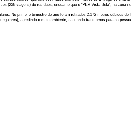
bicos (238 viagens) de resíduos, enquanto que o “PEV Vista Bela”, na zona n
ares. No primeiro bimestre do ano foram retirados 2.172 metros cúbicos de l
rregulares], agredindo o meio ambiente, causando transtornos para as pesso