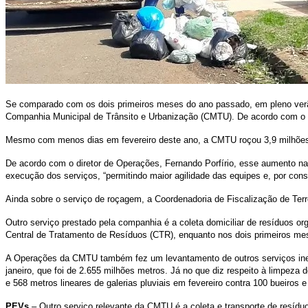
Se comparado com os dois primeiros meses do ano passado, em pleno verão,
Companhia Municipal de Trânsito e Urbanização (CMTU). De acordo com o l
Mesmo com menos dias em fevereiro deste ano, a CMTU roçou 3,9 milhões m
De acordo com o diretor de Operações, Fernando Porfírio, esse aumento na
execução dos serviços, “permitindo maior agilidade das equipes e, por con
Ainda sobre o serviço de roçagem, a Coordenadoria de Fiscalização de Terre
Outro serviço prestado pela companhia é a coleta domiciliar de resíduos o
Central de Tratamento de Resíduos (CTR), enquanto nos dois primeiros me
A Operações da CMTU também fez um levantamento de outros serviços inere
janeiro, que foi de 2.655 milhões metros. Já no que diz respeito à limpez
e 568 metros lineares de galerias pluviais em fevereiro contra 100 bueiros 
PEVs
– Outro serviço relevante da CMTU é a coleta e transporte de resídu