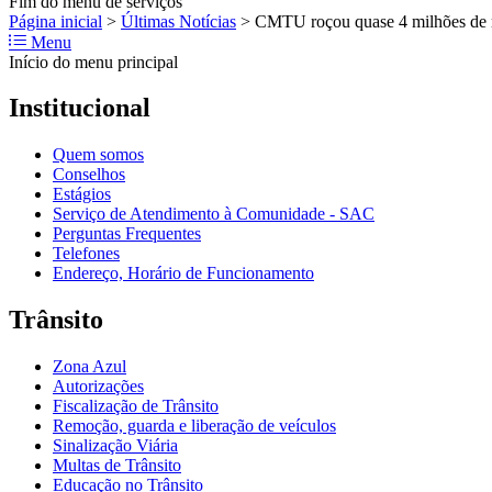
Fim do menu de serviços
Página inicial
>
Últimas Notícias
>
CMTU roçou quase 4 milhões de m
Menu
Início do menu principal
Institucional
Quem somos
Conselhos
Estágios
Serviço de Atendimento à Comunidade - SAC
Perguntas Frequentes
Telefones
Endereço, Horário de Funcionamento
Trânsito
Zona Azul
Autorizações
Fiscalização de Trânsito
Remoção, guarda e liberação de veículos
Sinalização Viária
Multas de Trânsito
Educação no Trânsito