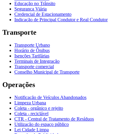
Educação no Trânsito
Segurança Viária
Credencial de Estacionamento
Indicação de Principal Condutor e Real Condutor
Transporte
Transporte Urbano
Horário de Ônibus
Isenções Tarifárias
Terminais de Integração
Transporte comercial
Conselho Municipal de Transporte
Operações
Notificação de Veículos Abandonados
Limpeza Urbana
Coleta - orgânico e rejeito
Coleta - reciclável
CTR - Central de Tratamento de Resíduos
Utilização do espaço público
Lei Cidade Limpa