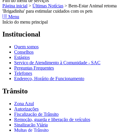
Fim do menu de serviços
Página inicial
>
Últimas Notícias
>
Bem-Estar Animal retoma
'Brigadinha' para estimular cuidados com os pets
Menu
Início do menu principal
Institucional
Quem somos
Conselhos
Estágios
Serviço de Atendimento à Comunidade - SAC
Perguntas Frequentes
Telefones
Endereço, Horário de Funcionamento
Trânsito
Zona Azul
Autorizações
Fiscalização de Trânsito
Remoção, guarda e liberação de veículos
Sinalização Viária
Multas de Trânsito