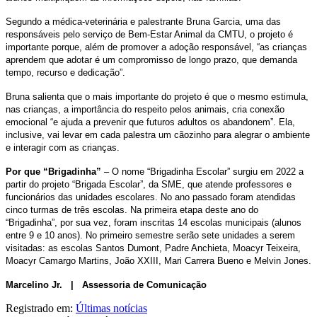
Segundo a médica-veterinária e palestrante Bruna Garcia, uma das
responsáveis pelo serviço de Bem-Estar Animal da CMTU, o projeto é
importante porque, além de promover a adoção responsável, “as crianças
aprendem que adotar é um compromisso de longo prazo, que demanda
tempo, recurso e dedicação”.
Bruna salienta que o mais importante do projeto é que o mesmo estimula,
nas crianças, a importância do respeito pelos animais, cria conexão
emocional “e ajuda a prevenir que futuros adultos os abandonem”. Ela,
inclusive, vai levar em cada palestra um cãozinho para alegrar o ambiente
e interagir com as crianças.
Por que “Brigadinha”
– O nome “Brigadinha Escolar” surgiu em 2022 a
partir do projeto “Brigada Escolar”, da SME, que atende professores e
funcionários das unidades escolares. No ano passado foram atendidas
cinco turmas de três escolas. Na primeira etapa deste ano do
“Brigadinha”, por sua vez, foram inscritas 14 escolas municipais (alunos
entre 9 e 10 anos). No primeiro semestre serão sete unidades a serem
visitadas: as escolas Santos Dumont, Padre Anchieta, Moacyr Teixeira,
Moacyr Camargo Martins, João XXIII, Mari Carrera Bueno e Melvin Jones.
Marcelino Jr. | Assessoria de Comunicação
Registrado em:
Últimas notícias