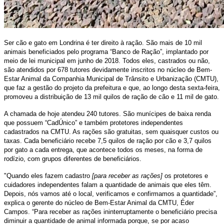
Ser cão e gato em Londrina é ter direito à ração. São mais de 10 mil
animais beneficiados pelo programa “Banco de Ração”, implantado por
meio de lei municipal em junho de 2018. Todos eles, castrados ou não,
são atendidos por 678 tutores devidamente inscritos no núcleo de Bem-
Estar Animal da Companhia Municipal de Trânsito e Urbanização (CMTU),
que faz a gestão do projeto da prefeitura e que, ao longo desta sexta-feira,
promoveu a distribuição de 13 mil quilos de ração de cão e 11 mil de gato.
A chamada de hoje atendeu 240 tutores. São munícipes de baixa renda
que possuem “CadÚnico” e também protetores independentes
cadastrados na CMTU. As rações são gratuitas, sem quaisquer custos ou
taxas. Cada beneficiário recebe 7,5 quilos de ração por cão e 3,7 quilos
por gato a cada entrega, que acontece todos os meses, na forma de
rodízio, com grupos diferentes de beneficiários.
"Quando eles fazem cadastro
[para receber as rações]
os protetores e
cuidadores independentes falam a quantidade de animais que eles têm.
Depois, nós vamos até o local, verificamos e confirmamos a quantidade”,
explica o gerente do núcleo de Bem-Estar Animal da CMTU, Éder
Campos. “Para receber as rações ininterruptamente o beneficiário precisa
diminuir a quantidade de animal informada porque, se por acaso