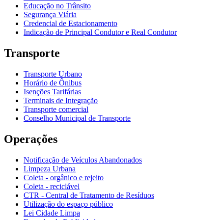
Educação no Trânsito
Segurança Viária
Credencial de Estacionamento
Indicação de Principal Condutor e Real Condutor
Transporte
Transporte Urbano
Horário de Ônibus
Isenções Tarifárias
Terminais de Integração
Transporte comercial
Conselho Municipal de Transporte
Operações
Notificação de Veículos Abandonados
Limpeza Urbana
Coleta - orgânico e rejeito
Coleta - reciclável
CTR - Central de Tratamento de Resíduos
Utilização do espaço público
Lei Cidade Limpa