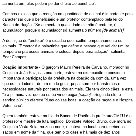
aumentarem, eles podem perder direito ao benefício”.
Campos explica que a redução na quantidade de animal é importante para
caracterizar que o beneficiário é um protetor contemplado pela lei do
Banco de Ração. “Se aumenta a quantidade ele não é protetor, é
acumulador, porque o acumulador só aumenta o número
[de animais]
".
A definição de “protetor” é o cidadão que acolhe temporariamente os
animais. “Protetor é a palavrinha que define a pessoa que vai dar um lar
temporário pra esses animais e colocar depois para adoção”, salienta
Éder Campos.
Doação importante
- O garçom Mauro Pereira de Carvalho, morador no
Conjunto João Paz, na zona norte, esteve na distribuição e considera
importante a participação da prefeitura na doação da comida, uma vez
que os cuidadores, de um modo geral, já passam por transtornos e
necessidades naturais por causa dos animais. Ele tem cinco cães, e esta
“é a primeira vez que eu estou vindo pegar
[ração]
”. Segundo ele, o
serviço público oferece “duas coisas boas: a doação de ração e o Hospital
Veterinário”.
Quem também esteve na fila do Banco de Ração da prefeitura/CMTU é o
professor e mestre de luta hapkido, Donizete Valdeci Bruno, que mora no
Conjunto Vista Bela, na zona norte, e esteve no local para receber os
sacos em nome da filha, que tem oito cães e há mais de dez anos