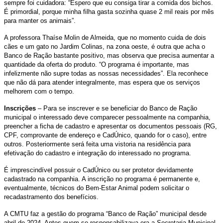
sempre foi cuidadora: “Espero que eu consiga tirar a comida dos bichos.
É primordial, porque minha filha gasta sozinha quase 2 mil reais por mês
para manter os animais”.
A professora Thaíse Molin de Almeida, que no momento cuida de dois
cães e um gato no Jardim Colinas, na zona oeste, é outra que acha o
Banco de Ração bastante positivo, mas observa que precisa aumentar a
quantidade da oferta do produto. “O programa é importante, mas
infelizmente não supre todas as nossas necessidades”. Ela reconhece
que não dá para atender integralmente, mas espera que os serviços
melhorem com o tempo.
Inscrições
– Para se inscrever e se beneficiar do Banco de Ração
municipal o interessado deve comparecer pessoalmente na companhia,
preencher a ficha de cadastro e apresentar os documentos pessoais (RG,
CPF, comprovante de endereço e CadÚnico, quando for o caso), entre
outros. Posteriormente será feita uma vistoria na residência para
efetivação do cadastro e integração do interessado no programa.
É imprescindível possuir o CadÚnico ou ser protetor devidamente
cadastrado na companhia. A inscrição no programa é permanente e,
eventualmente, técnicos do Bem-Estar Animal podem solicitar o
recadastramento dos benefícios.
A CMTU faz a gestão do programa “Banco de Ração” municipal desde
abril de 2024. Antes quem se responsabilizava era a Secretaria Municipal