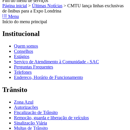
Fim do menu de serviços
Página inicial
>
Últimas Notícias
>
CMTU lança linhas exclusivas
de ônibus para a Expo Londrina
Menu
Início do menu principal
Institucional
Quem somos
Conselhos
Estágios
Serviço de Atendimento à Comunidade - SAC
Perguntas Frequentes
Telefones
Endereço, Horário de Funcionamento
Trânsito
Zona Azul
Autorizações
Fiscalização de Trânsito
Remoção, guarda e liberação de veículos
Sinalização Viária
Multas de Trânsito