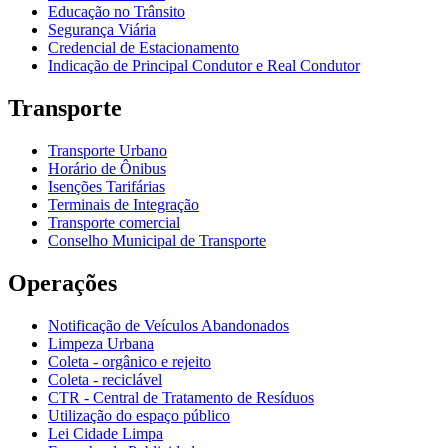
Educação no Trânsito
Segurança Viária
Credencial de Estacionamento
Indicação de Principal Condutor e Real Condutor
Transporte
Transporte Urbano
Horário de Ônibus
Isenções Tarifárias
Terminais de Integração
Transporte comercial
Conselho Municipal de Transporte
Operações
Notificação de Veículos Abandonados
Limpeza Urbana
Coleta - orgânico e rejeito
Coleta - reciclável
CTR - Central de Tratamento de Resíduos
Utilização do espaço público
Lei Cidade Limpa