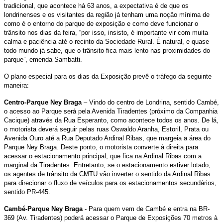
tradicional, que acontece há 63 anos, a expectativa é de que os
londrinenses e os visitantes da região já tenham uma noção mínima de
como é o entorno do parque de exposição e como deve funcionar o
trânsito nos dias da feira, “por isso, insisto, é importante vir com muita
calma e paciência até o recinto da Sociedade Rural. É natural, e quase
todo mundo já sabe, que o trânsito fica mais lento nas proximidades do
parque”, emenda Sambatti.
O plano especial para os dias da Exposição prevê o tráfego da seguinte
maneira:
Centro-Parque Ney Braga
– Vindo do centro de Londrina, sentido Cambé,
o acesso ao Parque será pela Avenida Tiradentes (próximo da Companhia
Cacique) através da Rua Esperanto, como acontece todos os anos. De lá,
o motorista deverá seguir pelas ruas Oswaldo Aranha, Estoril, Prata ou
Avenida Ouro até a Rua Deputado Ardinal Ribas, que margeia a área do
Parque Ney Braga. Deste ponto, o motorista converte à direita para
acessar o estacionamento principal, que fica na Ardinal Ribas com a
marginal da Tiradentes. Entretanto, se o estacionamento estiver lotado,
os agentes de trânsito da CMTU vão inverter o sentido da Ardinal Ribas
para direcionar o fluxo de veículos para os estacionamentos secundários,
sentido PR-445.
Cambé-Parque Ney Braga
- Para quem vem de Cambé e entra na BR-
369 (Av. Tiradentes) poderá acessar o Parque de Exposições 70 metros à