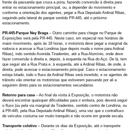
frente da passarela que cruza a pista, fazendo conversão à direita para
entrar no estacionamento principal, ou, a depender do movimento e
conforme a orientação dos agentes, pegar a Rua Deputado Ardinal Ribas,
seguindo pela lateral do parque sentido PR-445, até o próximo
estacionamento.
PR-445-Parque Ney Braga
– Outro caminho para chegar no Parque de
Exposições será pela PR-445. Neste caso, em especial nos horários de
maior movimento, após às 18 horas, o motorista deve pegar a marginal da
rodovia e acessar a Rua Londrina (que depois muda o nome para Ardinal
Ribas), indo sentido Avenida Tiradentes, até a Rua Alumínio, onde deve
fazer conversão à direita e, depois, à esquerda na Rua do Aço. De lá, tem
que seguir até a Rua Prata e, à esquerda, até a Ardinal Ribas, de onde, à
direita, pode acessar o estacionamento principal. Caso o estacionamento
esteja lotado, todo o fluxo da Ardinal Ribas será invertido, e os agentes de
trânsito vão orientar os motoristas que estiverem passando por ali a
seguirem direto para os estacionamentos secundários.
Retorno para casa
– Ao final da visita à Exposição, o motorista não
deverá encontrar quaisquer dificuldades para ir embora, pois deverá seguir
o fluxo (ou pela via marginal da Tiradentes, sentido centro de Londrina, ou
à PR-445, pela Rua Deputado Ardinal Ribas), uma vez que o contrafluxo
de veículos costuma ser muito tranquilo e não ocorre em grande escala.
Transporte coletivo
– Durante os dias da Exposição, até o transporte