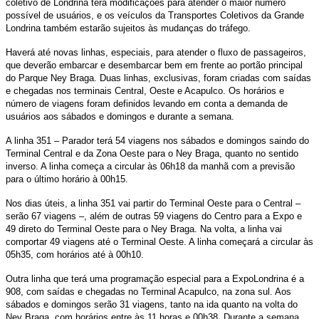
coletivo de Londrina terá modificações para atender o maior número
possível de usuários, e os veículos da Transportes Coletivos da Grande
Londrina também estarão sujeitos às mudanças do tráfego.
Haverá até novas linhas, especiais, para atender o fluxo de passageiros,
que deverão embarcar e desembarcar bem em frente ao portão principal
do Parque Ney Braga. Duas linhas, exclusivas, foram criadas com saídas
e chegadas nos terminais Central, Oeste e Acapulco. Os horários e
número de viagens foram definidos levando em conta a demanda de
usuários aos sábados e domingos e durante a semana.
A linha 351 – Parador terá 54 viagens nos sábados e domingos saindo do
Terminal Central e da Zona Oeste para o Ney Braga, quanto no sentido
inverso. A linha começa a circular às 06h18 da manhã com a previsão
para o último horário à 00h15.
Nos dias úteis, a linha 351 vai partir do Terminal Oeste para o Central –
serão 67 viagens –, além de outras 59 viagens do Centro para a Expo e
49 direto do Terminal Oeste para o Ney Braga. Na volta, a linha vai
comportar 49 viagens até o Terminal Oeste. A linha começará a circular às
05h35, com horários até à 00h10.
Outra linha que terá uma programação especial para a ExpoLondrina é a
908, com saídas e chegadas no Terminal Acapulco, na zona sul. Aos
sábados e domingos serão 31 viagens, tanto na ida quanto na volta do
Ney Braga, com horários entre às 11 horas e 00h38. Durante a semana,