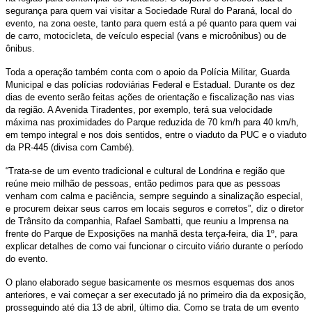
segurança para quem vai visitar a Sociedade Rural do Paraná, local do
evento, na zona oeste, tanto para quem está a pé quanto para quem vai
de carro, motocicleta, de veículo especial (vans e microônibus) ou de
ônibus.
Toda a operação também conta com o apoio da Polícia Militar, Guarda
Municipal e das polícias rodoviárias Federal e Estadual. Durante os dez
dias de evento serão feitas ações de orientação e fiscalização nas vias
da região. A Avenida Tiradentes, por exemplo, terá sua velocidade
máxima nas proximidades do Parque reduzida de 70 km/h para 40 km/h,
em tempo integral e nos dois sentidos, entre o viaduto da PUC e o viaduto
da PR-445 (divisa com Cambé).
“Trata-se de um evento tradicional e cultural de Londrina e região que
reúne meio milhão de pessoas, então pedimos para que as pessoas
venham com calma e paciência, sempre seguindo a sinalização especial,
e procurem deixar seus carros em locais seguros e corretos”, diz o diretor
de Trânsito da companhia, Rafael Sambatti, que reuniu a Imprensa na
frente do Parque de Exposições na manhã desta terça-feira, dia 1º, para
explicar detalhes de como vai funcionar o circuito viário durante o período
do evento.
O plano elaborado segue basicamente os mesmos esquemas dos anos
anteriores, e vai começar a ser executado já no primeiro dia da exposição,
prosseguindo até dia 13 de abril, último dia. Como se trata de um evento