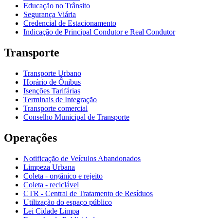
Educação no Trânsito
Segurança Viária
Credencial de Estacionamento
Indicação de Principal Condutor e Real Condutor
Transporte
Transporte Urbano
Horário de Ônibus
Isenções Tarifárias
Terminais de Integração
Transporte comercial
Conselho Municipal de Transporte
Operações
Notificação de Veículos Abandonados
Limpeza Urbana
Coleta - orgânico e rejeito
Coleta - reciclável
CTR - Central de Tratamento de Resíduos
Utilização do espaço público
Lei Cidade Limpa