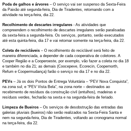
Poda de galhos e árvores
– O serviço vai ser suspenso da Sexta-Feira
da Paixão até segunda-feira, Dia de Tiradentes, retornando com a
atividade na terça-feira, dia 22.
Recolhimento de descartes irregulares
- As atividades que
compreendem o recolhimento de descartes irregulares serão paralisadas
da sexta-feira a segunda-feira. Os serviços, portanto, serão executados
até esta quinta-feira, dia 17 e vai retornar somente na terça-feira, dia 22.
Coleta de recicláveis
– O recolhimento do reciclável será feito de
maneira diferenciada, a depender de cada cooperativa de coletores. A
Cooper Região e a Cooperoeste, por exemplo, vão fazer a coleta no dia 18
e também no dia 21; as demais (Coocepeve, Ecorecin, Coopernorth,
Refum e Coopermudança) farão o serviço no dia 17 e no dia 22.
PEVs
– Já os dois Pontos de Entrega Voluntária – “PEV Nova Conquista”,
na zona sul; e “PEV Vista Bela”, na zona norte – destinados ao
recebimento de resíduos da construção civil (entulhos), madeiras e
resíduos verdes, fecharão na sexta e na segunda-feira de feriado.
Limpeza de Bueiros
– Os serviços de desobstrução das entradas das
galerias pluviais (bueiros) não serão realizados na Sexta-Feira Santa e
nem na segunda-feira, Dia de Tiradentes, voltando ao cronograma normal
na terça-feira, dia 22.