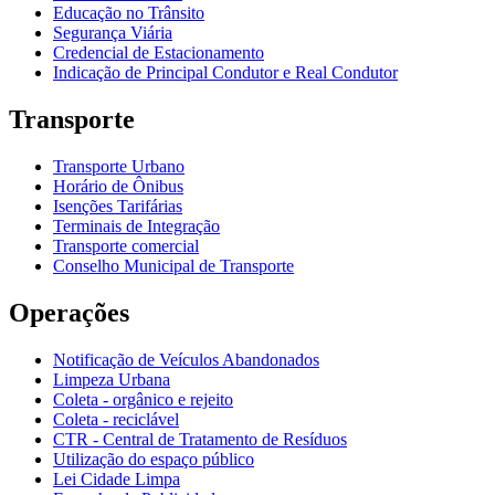
Educação no Trânsito
Segurança Viária
Credencial de Estacionamento
Indicação de Principal Condutor e Real Condutor
Transporte
Transporte Urbano
Horário de Ônibus
Isenções Tarifárias
Terminais de Integração
Transporte comercial
Conselho Municipal de Transporte
Operações
Notificação de Veículos Abandonados
Limpeza Urbana
Coleta - orgânico e rejeito
Coleta - reciclável
CTR - Central de Tratamento de Resíduos
Utilização do espaço público
Lei Cidade Limpa