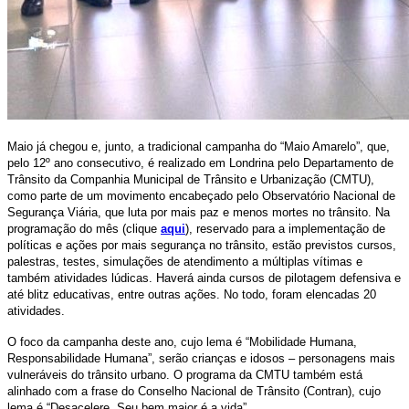
Maio já chegou e, junto, a tradicional campanha do “Maio Amarelo”, que,
pelo 12º ano consecutivo, é realizado em Londrina pelo Departamento de
Trânsito da Companhia Municipal de Trânsito e Urbanização (CMTU),
como parte de um movimento encabeçado pelo Observatório Nacional de
Segurança Viária, que luta por mais paz e menos mortes no trânsito. Na
programação do mês (clique
aqui
), reservado para a implementação de
políticas e ações por mais segurança no trânsito, estão previstos cursos,
palestras, testes, simulações de atendimento a múltiplas vítimas e
também atividades lúdicas. Haverá ainda cursos de pilotagem defensiva e
até blitz educativas, entre outras ações. No todo, foram elencadas 20
atividades.
O foco da campanha deste ano, cujo lema é “Mobilidade Humana,
Responsabilidade Humana”, serão crianças e idosos – personagens mais
vulneráveis do trânsito urbano. O programa da CMTU também está
alinhado com a frase do Conselho Nacional de Trânsito (Contran), cujo
lema é “Desacelere. Seu bem maior é a vida”.