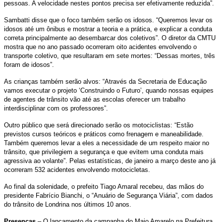
pessoas. A velocidade nestes pontos precisa ser efetivamente reduzida”.
Sambatti disse que o foco também serão os idosos. “Queremos levar os
idosos até um ônibus e mostrar a teoria e a prática, e explicar a conduta
correta principalmente ao desembarcar dos coletivos”. O diretor da CMTU
mostra que no ano passado ocorreram oito acidentes envolvendo o
transporte coletivo, que resultaram em sete mortes: “Dessas mortes, três
foram de idosos”.
As crianças também serão alvos: “Através da Secretaria de Educação
vamos executar o projeto ‘Construindo o Futuro’, quando nossas equipes
de agentes de trânsito vão até as escolas oferecer um trabalho
interdisciplinar com os professores”.
Outro público que será direcionado serão os motociclistas: “Estão
previstos cursos teóricos e práticos como frenagem e maneabilidade.
Também queremos levar a eles a necessidade de um respeito maior no
trânsito, que privilegiem a segurança e que evitem uma conduta mais
agressiva ao volante”. Pelas estatísticas, de janeiro a março deste ano já
ocorreram 532 acidentes envolvendo motocicletas.
Ao final da solenidade, o prefeito Tiago Amaral recebeu, das mãos do
presidente Fabrício Bianchi, o “Anuário de Segurança Viária”, com dados
do trânsito de Londrina nos últimos 10 anos.
Presenças
– O lançamento da campanha do Maio Amarelo na Prefeitura