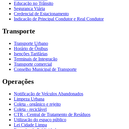
Educação no Trânsito
Segurança Viária
Credencial de Estacionamento
Indicação de Principal Condutor e Real Condutor
Transporte
Transporte Urbano
Horário de Ônibus
Isenções Tarifárias
Terminais de Integração
Transporte comercial
Conselho Municipal de Transporte
Operações
Notificação de Veículos Abandonados
Limpeza Urbana
Coleta - orgânico e rejeito
Coleta - reciclável
CTR - Central de Tratamento de Resíduos
Utilização do espaço público
Lei Cidade Limpa