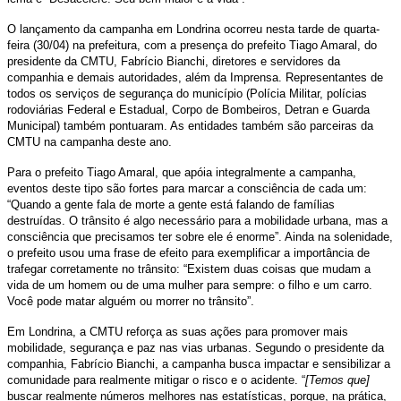
O lançamento da campanha em Londrina ocorreu nesta tarde de quarta-
feira (30/04) na prefeitura, com a presença do prefeito Tiago Amaral, do
presidente da CMTU, Fabrício Bianchi, diretores e servidores da
companhia e demais autoridades, além da Imprensa. Representantes de
todos os serviços de segurança do município (Polícia Militar, polícias
rodoviárias Federal e Estadual, Corpo de Bombeiros, Detran e Guarda
Municipal) também pontuaram. As entidades também são parceiras da
CMTU na campanha deste ano.
Para o prefeito Tiago Amaral, que apóia integralmente a campanha,
eventos deste tipo são fortes para marcar a consciência de cada um:
“Quando a gente fala de morte a gente está falando de famílias
destruídas. O trânsito é algo necessário para a mobilidade urbana, mas a
consciência que precisamos ter sobre ele é enorme”. Ainda na solenidade,
o prefeito usou uma frase de efeito para exemplificar a importância de
trafegar corretamente no trânsito: “Existem duas coisas que mudam a
vida de um homem ou de uma mulher para sempre: o filho e um carro.
Você pode matar alguém ou morrer no trânsito”.
Em Londrina, a CMTU reforça as suas ações para promover mais
mobilidade, segurança e paz nas vias urbanas. Segundo o presidente da
companhia, Fabrício Bianchi, a campanha busca impactar e sensibilizar a
comunidade para realmente mitigar o risco e o acidente. “
[Temos que]
buscar realmente números melhores nas estatísticas, porque, na prática,