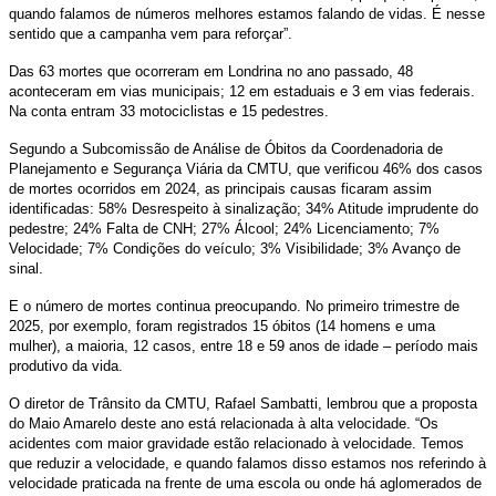
quando falamos de números melhores estamos falando de vidas. É nesse
sentido que a campanha vem para reforçar”.
Das 63 mortes que ocorreram em Londrina no ano passado, 48
aconteceram em vias municipais; 12 em estaduais e 3 em vias federais.
Na conta entram 33 motociclistas e 15 pedestres.
Segundo a Subcomissão de Análise de Óbitos da Coordenadoria de
Planejamento e Segurança Viária da CMTU, que verificou 46% dos casos
de mortes ocorridos em 2024, as principais causas ficaram assim
identificadas: 58% Desrespeito à sinalização; 34% Atitude imprudente do
pedestre; 24% Falta de CNH; 27% Álcool; 24% Licenciamento; 7%
Velocidade; 7% Condições do veículo; 3% Visibilidade; 3% Avanço de
sinal.
E o número de mortes continua preocupando. No primeiro trimestre de
2025, por exemplo, foram registrados 15 óbitos (14 homens e uma
mulher), a maioria, 12 casos, entre 18 e 59 anos de idade – período mais
produtivo da vida.
O diretor de Trânsito da CMTU, Rafael Sambatti, lembrou que a proposta
do Maio Amarelo deste ano está relacionada à alta velocidade. “Os
acidentes com maior gravidade estão relacionado à velocidade. Temos
que reduzir a velocidade, e quando falamos disso estamos nos referindo à
velocidade praticada na frente de uma escola ou onde há aglomerados de