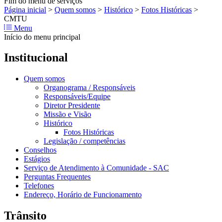
Fim do menu de serviços
Página inicial
>
Quem somos
>
Histórico
>
Fotos Históricas
>
CMTU
Menu
Início do menu principal
Institucional
Quem somos
Organograma / Responsáveis
Responsáveis/Equipe
Diretor Presidente
Missão e Visão
Histórico
Fotos Históricas
Legislação / competências
Conselhos
Estágios
Serviço de Atendimento à Comunidade - SAC
Perguntas Frequentes
Telefones
Endereço, Horário de Funcionamento
Trânsito