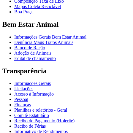
Composição Taxa de Lixo
Mapas Coleta Reciclável
Boa Praça
Bem Estar Animal
Informações Gerais Bem Estar Animal
Denúncia Maus Tratos Animais
Banco de Ração
Adoção de Animais
Edital de chamamento
Transparência
Informações Gerais
Licitações
Acesso à Informação
Pessoal
Finanças
Planilhas e relatórios - Geral
Comitê Estatutário
Recibo de Pagamento (Holerite)
Recibo de Férias
Informativo de Rendimentos