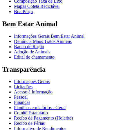
Composição Taxa de Lixo
Mapas Coleta Reciclável
Boa Praça
Bem Estar Animal
Informações Gerais Bem Estar Animal
Denúncia Maus Tratos Animais
Banco de Ração
Adoção de Animais
Edital de chamamento
Transparência
Informações Gerais
Licitações
Acesso à Informação
Pessoal
Finanças
Planilhas e relatórios - Geral
Comitê Estatutário
Recibo de Pagamento (Holerite)
Recibo de Férias
Informativo de Rendimentos