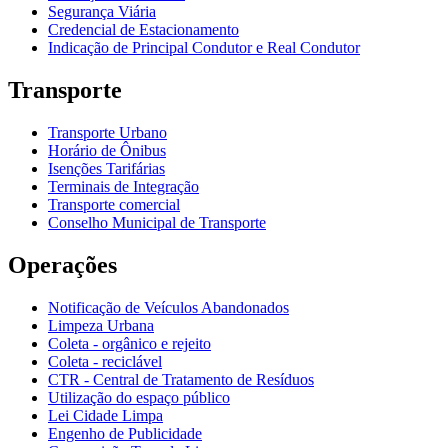
Segurança Viária
Credencial de Estacionamento
Indicação de Principal Condutor e Real Condutor
Transporte
Transporte Urbano
Horário de Ônibus
Isenções Tarifárias
Terminais de Integração
Transporte comercial
Conselho Municipal de Transporte
Operações
Notificação de Veículos Abandonados
Limpeza Urbana
Coleta - orgânico e rejeito
Coleta - reciclável
CTR - Central de Tratamento de Resíduos
Utilização do espaço público
Lei Cidade Limpa
Engenho de Publicidade