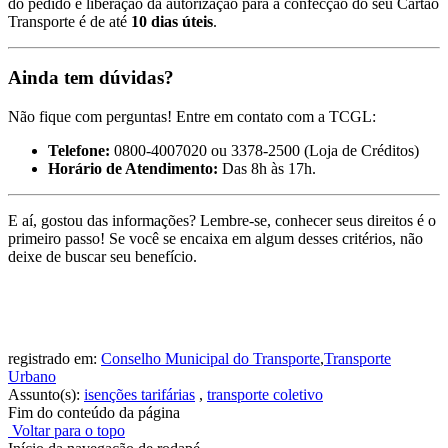
do pedido e liberação da autorização para a confecção do seu Cartão
Transporte é de até
10 dias úteis
.
Ainda tem dúvidas?
Não fique com perguntas! Entre em contato com a TCGL:
Telefone:
0800-4007020 ou 3378-2500 (Loja de Créditos)
Horário de Atendimento:
Das 8h às 17h.
E aí, gostou das informações? Lembre-se, conhecer seus direitos é o
primeiro passo! Se você se encaixa em algum desses critérios, não
deixe de buscar seu benefício.
registrado em:
Conselho Municipal do Transporte
,
Transporte
Urbano
Assunto(s):
isenções tarifárias
,
transporte coletivo
Fim do conteúdo da página
Voltar para o topo