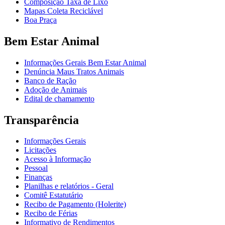
Composição Taxa de Lixo
Mapas Coleta Reciclável
Boa Praça
Bem Estar Animal
Informações Gerais Bem Estar Animal
Denúncia Maus Tratos Animais
Banco de Ração
Adoção de Animais
Edital de chamamento
Transparência
Informações Gerais
Licitações
Acesso à Informação
Pessoal
Finanças
Planilhas e relatórios - Geral
Comitê Estatutário
Recibo de Pagamento (Holerite)
Recibo de Férias
Informativo de Rendimentos