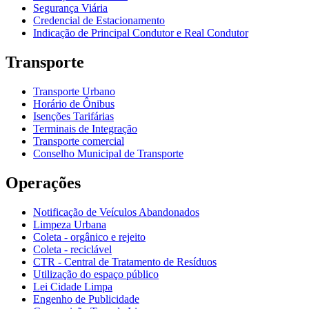
Segurança Viária
Credencial de Estacionamento
Indicação de Principal Condutor e Real Condutor
Transporte
Transporte Urbano
Horário de Ônibus
Isenções Tarifárias
Terminais de Integração
Transporte comercial
Conselho Municipal de Transporte
Operações
Notificação de Veículos Abandonados
Limpeza Urbana
Coleta - orgânico e rejeito
Coleta - reciclável
CTR - Central de Tratamento de Resíduos
Utilização do espaço público
Lei Cidade Limpa
Engenho de Publicidade