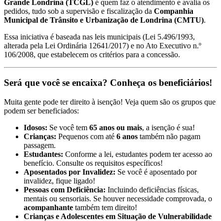
Grande Londrina (TCGL)
é quem faz o atendimento e avalia os
pedidos, tudo sob a supervisão e fiscalização da
Companhia
Municipal de Trânsito e Urbanização de Londrina (CMTU)
.
Essa iniciativa é baseada nas leis municipais (Lei 5.496/1993,
alterada pela Lei Ordinária 12641/2017) e no Ato Executivo n.º
106/2008, que estabelecem os critérios para a concessão.
Será que você se encaixa? Conheça os beneficiários!
Muita gente pode ter direito à isenção! Veja quem são os grupos que
podem ser beneficiados:
Idosos:
Se você tem
65 anos ou mais
, a isenção é sua!
Crianças:
Pequenos com até
6 anos
também não pagam
passagem.
Estudantes:
Conforme a lei, estudantes podem ter acesso ao
benefício. Consulte os requisitos específicos!
Aposentados por Invalidez:
Se você é aposentado por
invalidez, fique ligado!
Pessoas com Deficiência:
Incluindo deficiências físicas,
mentais ou sensoriais. Se houver necessidade comprovada, o
acompanhante
também tem direito!
Crianças e Adolescentes em Situação de Vulnerabilidade