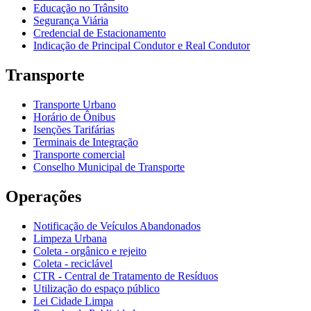
Educação no Trânsito
Segurança Viária
Credencial de Estacionamento
Indicação de Principal Condutor e Real Condutor
Transporte
Transporte Urbano
Horário de Ônibus
Isenções Tarifárias
Terminais de Integração
Transporte comercial
Conselho Municipal de Transporte
Operações
Notificação de Veículos Abandonados
Limpeza Urbana
Coleta - orgânico e rejeito
Coleta - reciclável
CTR - Central de Tratamento de Resíduos
Utilização do espaço público
Lei Cidade Limpa