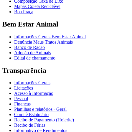
Composição Taxa de Lixo
Mapas Coleta Reciclável
Boa Praça
Bem Estar Animal
Informações Gerais Bem Estar Animal
Denúncia Maus Tratos Animais
Banco de Ração
Adoção de Animais
Edital de chamamento
Transparência
Informações Gerais
Licitações
Acesso à Informação
Pessoal
Finanças
Planilhas e relatórios - Geral
Comitê Estatutário
Recibo de Pagamento (Holerite)
Recibo de Férias
Informativo de Rendimentos