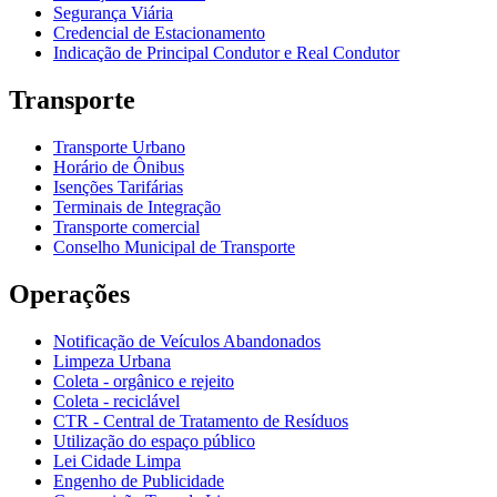
Segurança Viária
Credencial de Estacionamento
Indicação de Principal Condutor e Real Condutor
Transporte
Transporte Urbano
Horário de Ônibus
Isenções Tarifárias
Terminais de Integração
Transporte comercial
Conselho Municipal de Transporte
Operações
Notificação de Veículos Abandonados
Limpeza Urbana
Coleta - orgânico e rejeito
Coleta - reciclável
CTR - Central de Tratamento de Resíduos
Utilização do espaço público
Lei Cidade Limpa
Engenho de Publicidade