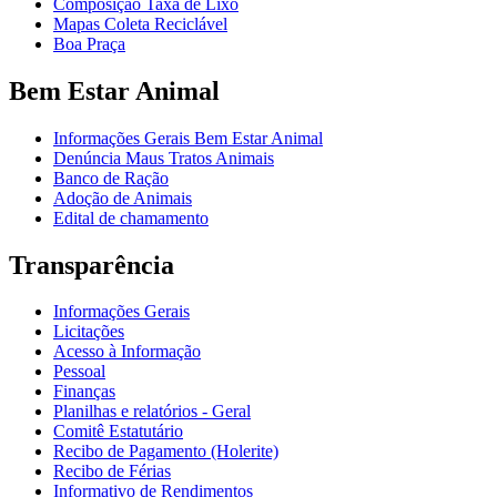
Composição Taxa de Lixo
Mapas Coleta Reciclável
Boa Praça
Bem Estar Animal
Informações Gerais Bem Estar Animal
Denúncia Maus Tratos Animais
Banco de Ração
Adoção de Animais
Edital de chamamento
Transparência
Informações Gerais
Licitações
Acesso à Informação
Pessoal
Finanças
Planilhas e relatórios - Geral
Comitê Estatutário
Recibo de Pagamento (Holerite)
Recibo de Férias
Informativo de Rendimentos