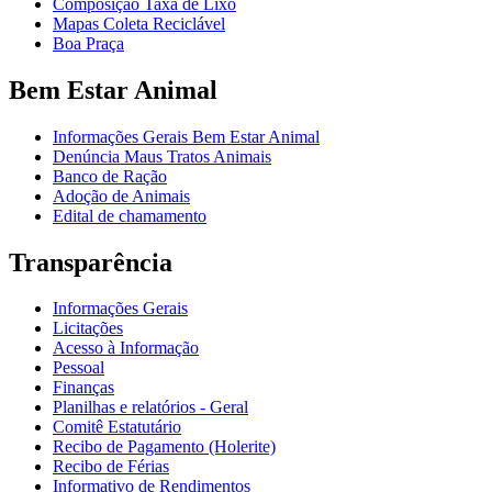
Composição Taxa de Lixo
Mapas Coleta Reciclável
Boa Praça
Bem Estar Animal
Informações Gerais Bem Estar Animal
Denúncia Maus Tratos Animais
Banco de Ração
Adoção de Animais
Edital de chamamento
Transparência
Informações Gerais
Licitações
Acesso à Informação
Pessoal
Finanças
Planilhas e relatórios - Geral
Comitê Estatutário
Recibo de Pagamento (Holerite)
Recibo de Férias
Informativo de Rendimentos