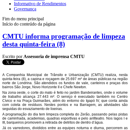
Informativo de Rendimentos
Governança
Fim do menu principal
Início do conteúdo da página
CMTU informa programação de limpeza
desta quinta-feira (8)
Escrito por
Assessoria de imprensa CMTU
A Companhia Municipal de Trânsito e Urbanização (CMTU) realiza, nesta
quinta-feira (8), a capina e roçagem de 25.697 m² de áreas públicas na região
norte de Londrina. São atendidos os fundos de vale, canteiros e praças dos
bairros São Jorge, Novo Horizonte II e Chefe Newton.
Na zona oeste, o corte do mato é feito no jardim Bandeirantes, onde o volume
de trabalho alcança 27.443 m². O serviço é executado também no Centro
Cívico e na Praça Guimarães, além do entorno do Igapó IV, que conta ainda
com coleta de resíduos. Nestes pontos e na Barragem, as atividades são
seguidas do esvaziamento de lixeiras.
A programação do dia tem limpeza completa do Zerão, passando pelas pistas
de caminhada, academias, quadras esportivas e pelo anfiteatro. Nos lagos I e
III, barqueiros promovem a retirada de detritos de dentro d’água.
Já os varredores, divididos entre as equipes noturna e diurna, percorrem as