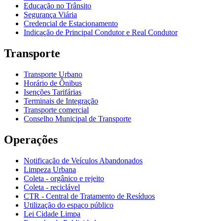
Educação no Trânsito
Segurança Viária
Credencial de Estacionamento
Indicação de Principal Condutor e Real Condutor
Transporte
Transporte Urbano
Horário de Ônibus
Isenções Tarifárias
Terminais de Integração
Transporte comercial
Conselho Municipal de Transporte
Operações
Notificação de Veículos Abandonados
Limpeza Urbana
Coleta - orgânico e rejeito
Coleta - reciclável
CTR - Central de Tratamento de Resíduos
Utilização do espaço público
Lei Cidade Limpa