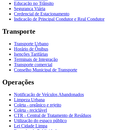
Educação no Trânsito
Segurança Viária
Credencial de Estacionamento
Indicação de Principal Condutor e Real Condutor
Transporte
Transporte Urbano
Horário de Ônibus
Isenções Tarifárias
Terminais de Integração
Transporte comercial
Conselho Municipal de Transporte
Operações
Notificação de Veículos Abandonados
Limpeza Urbana
Coleta - orgânico e rejeito
Coleta - reciclável
CTR - Central de Tratamento de Resíduos
Utilização do espaço público
Lei Cidade Limpa