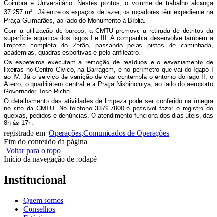
Coimbra e Universitário. Nestes pontos, o volume de trabalho alcança
37.257 m². Já entre os espaços de lazer, os roçadores têm expediente na
Praça Guimarães, ao lado do Monumento à Bíblia.
Com a utilização de barcos, a CMTU promove a retirada de detritos da
superfície aquática dos lagos I e III. A companhia desenvolve também a
limpeza completa do Zerão, passando pelas pistas de caminhada,
academias, quadras esportivas e pelo anfiteatro.
Os espeteiros executam a remoção de resíduos e o esvaziamento de
lixeiras no Centro Cívico, na Barragem, e no perímetro que vai do Igapó I
ao IV. Já o serviço de varrição de vias contempla o entorno do lago II, o
Aterro, o quadrilátero central e a Praça Nishinomiya, ao lado do aeroporto
Governador José Richa.
O detalhamento das atividades de limpeza pode ser conferido na íntegra
no site da CMTU. No telefone 3379-7900 é possível fazer o registro de
queixas, pedidos e denúncias. O atendimento funciona dos dias úteis, das
8h às 17h.
registrado em:
Operações
,
Comunicados de Operações
Fim do conteúdo da página
Voltar para o topo
Início da navegação de rodapé
Institucional
Quem somos
Conselhos