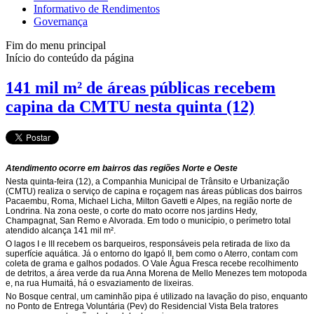
Informativo de Rendimentos
Governança
Fim do menu principal
Início do conteúdo da página
141 mil m² de áreas públicas recebem
capina da CMTU nesta quinta (12)
Atendimento ocorre em bairros das regiões Norte e Oeste
Nesta quinta-feira (12), a Companhia Municipal de Trânsito e Urbanização
(CMTU) realiza o serviço de capina e roçagem nas áreas públicas dos bairros
Pacaembu, Roma, Michael Licha, Milton Gavetti e Alpes, na região norte de
Londrina. Na zona oeste, o corte do mato ocorre nos jardins Hedy,
Champagnat, San Remo e Alvorada. Em todo o município, o perímetro total
atendido alcança 141 mil m².
O lagos I e III recebem os barqueiros, responsáveis pela retirada de lixo da
superfície aquática. Já o entorno do Igapó II, bem como o Aterro, contam com
coleta de grama e galhos podados. O Vale Água Fresca recebe recolhimento
de detritos, a área verde da rua Anna Morena de Mello Menezes tem motopoda
e, na rua Humaitá, há o esvaziamento de lixeiras.
No Bosque central, um caminhão pipa é utilizado na lavação do piso, enquanto
no Ponto de Entrega Voluntária (Pev) do Residencial Vista Bela tratores