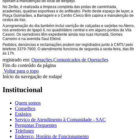
operam a manutenção do local de despejo.
No Zerão, é realizada a limpeza completa das pistas de caminhada,
academias, quadras esportivas e do anfiteatro. Perto deste espaço de lazer, a
Praça Guimarães, a Barragem e o Centro Cívico têm capina e manutenção de
cestos de lixo.
A programação do dia também inclui varrição de calçadas e sarjetas no Aterro,
nos arredores do Igapó II, no quadrilátero central e em alguns pontos da Vila
Casoni. Os varredores têm expediente ainda nas ruas Humaitá, Gomes
Carneiro e na avenida Saul Elkind.
Pedidos, denúncias e reclamações podem ser registrados junto à CMTU pelo
telefone 3379-7900. O atendimento funciona de segunda a sexta-feira, das 8h
às 17h.
registrado em:
Operações
,
Comunicados de Operações
Fim do conteúdo da página
Voltar para o topo
Início da navegação de rodapé
Institucional
Quem somos
Conselhos
Estágios
Serviço de Atendimento à Comunidade - SAC
Perguntas Frequentes
Telefones
Endereço, Horário de Funcionamento