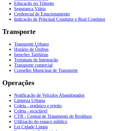
Educação no Trânsito
Segurança Viária
Credencial de Estacionamento
Indicação de Principal Condutor e Real Condutor
Transporte
Transporte Urbano
Horário de Ônibus
Isenções Tarifárias
Terminais de Integração
Transporte comercial
Conselho Municipal de Transporte
Operações
Notificação de Veículos Abandonados
Limpeza Urbana
Coleta - orgânico e rejeito
Coleta - reciclável
CTR - Central de Tratamento de Resíduos
Utilização do espaço público
Lei Cidade Limpa