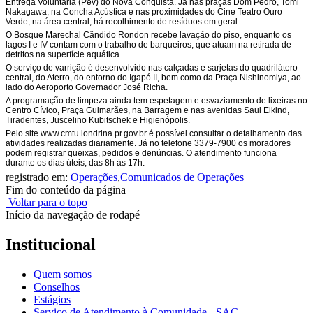
Entrega Voluntária (Pev) do Nova Conquista. Já nas praças Dom Pedro, Tomi
Nakagawa, na Concha Acústica e nas proximidades do Cine Teatro Ouro
Verde, na área central, há recolhimento de resíduos em geral.
O Bosque Marechal Cândido Rondon recebe lavação do piso, enquanto os
lagos I e IV contam com o trabalho de barqueiros, que atuam na retirada de
detritos na superfície aquática.
O serviço de varrição é desenvolvido nas calçadas e sarjetas do quadrilátero
central, do Aterro, do entorno do Igapó II, bem como da Praça Nishinomiya, ao
lado do Aeroporto Governador José Richa.
A programação de limpeza ainda tem espetagem e esvaziamento de lixeiras no
Centro Cívico, Praça Guimarães, na Barragem e nas avenidas Saul Elkind,
Tiradentes, Juscelino Kubitschek e Higienópolis.
Pelo site www.cmtu.londrina.pr.gov.br é possível consultar o detalhamento das
atividades realizadas diariamente. Já no telefone 3379-7900 os moradores
podem registrar queixas, pedidos e denúncias. O atendimento funciona
durante os dias úteis, das 8h às 17h.
registrado em:
Operações
,
Comunicados de Operações
Fim do conteúdo da página
Voltar para o topo
Início da navegação de rodapé
Institucional
Quem somos
Conselhos
Estágios
Serviço de Atendimento à Comunidade - SAC