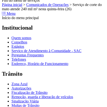
Fim do menu de serviços
Página inicial
>
Comunicados de Operações
>
Serviço de corte do
mato atende 240 mil m² nesta quinta-feira (26)
Menu
Início do menu principal
Institucional
Quem somos
Conselhos
Estágios
Serviço de Atendimento à Comunidade - SAC
Perguntas Frequentes
Telefones
Endereço, Horário de Funcionamento
Trânsito
Zona Azul
Autorizações
Fiscalização de Trânsito
Remoção, guarda e liberação de veículos
Sinalização Viária
Multas de Trânsito