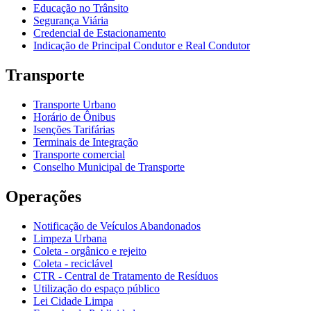
Educação no Trânsito
Segurança Viária
Credencial de Estacionamento
Indicação de Principal Condutor e Real Condutor
Transporte
Transporte Urbano
Horário de Ônibus
Isenções Tarifárias
Terminais de Integração
Transporte comercial
Conselho Municipal de Transporte
Operações
Notificação de Veículos Abandonados
Limpeza Urbana
Coleta - orgânico e rejeito
Coleta - reciclável
CTR - Central de Tratamento de Resíduos
Utilização do espaço público
Lei Cidade Limpa