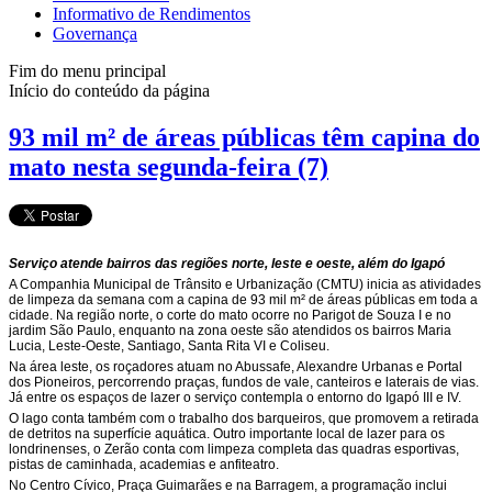
Informativo de Rendimentos
Governança
Fim do menu principal
Início do conteúdo da página
93 mil m² de áreas públicas têm capina do
mato nesta segunda-feira (7)
Serviço atende bairros das regiões norte, leste e oeste, além do Igapó
A Companhia Municipal de Trânsito e Urbanização (CMTU) inicia as atividades
de limpeza da semana com a capina de 93 mil m² de áreas públicas em toda a
cidade. Na região norte, o corte do mato ocorre no Parigot de Souza I e no
jardim São Paulo, enquanto na zona oeste são atendidos os bairros Maria
Lucia, Leste-Oeste, Santiago, Santa Rita VI e Coliseu.
Na área leste, os roçadores atuam no Abussafe, Alexandre Urbanas e Portal
dos Pioneiros, percorrendo praças, fundos de vale, canteiros e laterais de vias.
Já entre os espaços de lazer o serviço contempla o entorno do Igapó III e IV.
O lago conta também com o trabalho dos barqueiros, que promovem a retirada
de detritos na superfície aquática. Outro importante local de lazer para os
londrinenses, o Zerão conta com limpeza completa das quadras esportivas,
pistas de caminhada, academias e anfiteatro.
No Centro Cívico, Praça Guimarães e na Barragem, a programação inclui