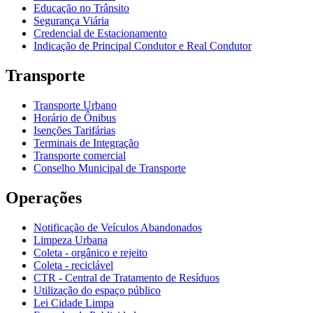
Educação no Trânsito
Segurança Viária
Credencial de Estacionamento
Indicação de Principal Condutor e Real Condutor
Transporte
Transporte Urbano
Horário de Ônibus
Isenções Tarifárias
Terminais de Integração
Transporte comercial
Conselho Municipal de Transporte
Operações
Notificação de Veículos Abandonados
Limpeza Urbana
Coleta - orgânico e rejeito
Coleta - reciclável
CTR - Central de Tratamento de Resíduos
Utilização do espaço público
Lei Cidade Limpa