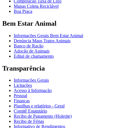
Composição Taxa de Lixo
Mapas Coleta Reciclável
Boa Praça
Bem Estar Animal
Informações Gerais Bem Estar Animal
Denúncia Maus Tratos Animais
Banco de Ração
Adoção de Animais
Edital de chamamento
Transparência
Informações Gerais
Licitações
Acesso à Informação
Pessoal
Finanças
Planilhas e relatórios - Geral
Comitê Estatutário
Recibo de Pagamento (Holerite)
Recibo de Férias
Informativo de Rendimentos