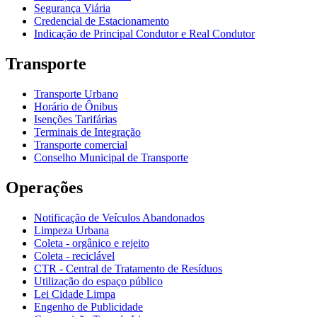
Segurança Viária
Credencial de Estacionamento
Indicação de Principal Condutor e Real Condutor
Transporte
Transporte Urbano
Horário de Ônibus
Isenções Tarifárias
Terminais de Integração
Transporte comercial
Conselho Municipal de Transporte
Operações
Notificação de Veículos Abandonados
Limpeza Urbana
Coleta - orgânico e rejeito
Coleta - reciclável
CTR - Central de Tratamento de Resíduos
Utilização do espaço público
Lei Cidade Limpa
Engenho de Publicidade