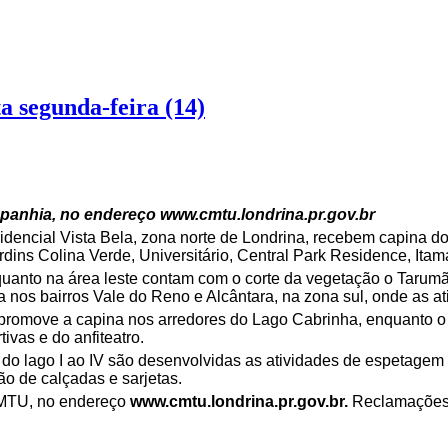
a segunda-feira (14)
panhia, no endereço www.cmtu.londrina.pr.gov.br
idencial Vista Bela, zona norte de Londrina, recebem capina d
rdins Colina Verde, Universitário, Central Park Residence, Ita
uanto na área leste contam com o corte da vegetação o Tarumã 
ua nos bairros Vale do Reno e Alcântara, na zona sul, onde as 
romove a capina nos arredores do Lago Cabrinha, enquanto o I
vas e do anfiteatro.
do lago I ao IV são desenvolvidas as atividades de espetagem e
ão de calçadas e sarjetas.
CMTU, no endereço
www.cmtu.londrina.pr.gov.br.
Reclamações,