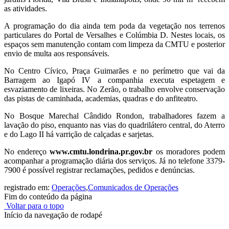
as atividades.
A programação do dia ainda tem poda da vegetação nos terrenos
particulares do Portal de Versalhes e Colúmbia D. Nestes locais, os
espaços sem manutenção contam com limpeza da CMTU e posterior
envio de multa aos responsáveis.
No Centro Cívico, Praça Guimarães e no perímetro que vai da
Barragem ao Igapó IV a companhia executa espetagem e
esvaziamento de lixeiras. No Zerão, o trabalho envolve conservação
das pistas de caminhada, academias, quadras e do anfiteatro.
No Bosque Marechal Cândido Rondon, trabalhadores fazem a
lavação do piso, enquanto nas vias do quadrilátero central, do Aterro
e do Lago II há varrição de calçadas e sarjetas.
No endereço
www.cmtu.londrina.pr.gov.br
os moradores podem
acompanhar a programação diária dos serviços. Já no telefone 3379-
7900 é possível registrar reclamações, pedidos e denúncias.
registrado em:
Operações
,
Comunicados de Operações
Fim do conteúdo da página
Voltar para o topo
Início da navegação de rodapé