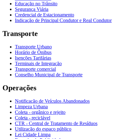
Educação no Trânsito
Segurança Viária
Credencial de Estacionamento
Indicação de Principal Condutor e Real Condutor
Transporte
Transporte Urbano
Horário de Ônibus
Isenções Tarifárias
Terminais de Integração
Transporte comercial
Conselho Municipal de Transporte
Operações
Notificação de Veículos Abandonados
Limpeza Urbana
Coleta - orgânico e rejeito
Coleta - reciclável
CTR - Central de Tratamento de Resíduos
Utilização do espaço público
Lei Cidade Limpa