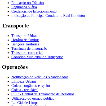
Educação no Trânsito
Segurança Viária
Credencial de Estacionamento
Indicação de Principal Condutor e Real Condutor
Transporte
Transporte Urbano
Horário de Ônibus
Isenções Tarifárias
Terminais de Integração
Transporte comercial
Conselho Municipal de Transporte
Operações
Notificação de Veículos Abandonados
Limpeza Urbana
Coleta - orgânico e rejeito
Coleta - reciclável
CTR - Central de Tratamento de Resíduos
Utilização do espaço público
Lei Cidade Limpa