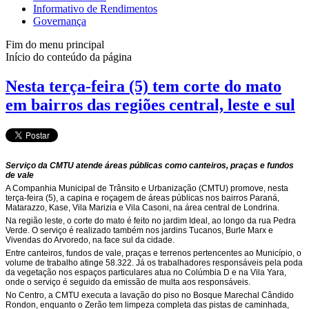
Informativo de Rendimentos
Governança
Fim do menu principal
Início do conteúdo da página
Nesta terça-feira (5) tem corte do mato
em bairros das regiões central, leste e sul
Serviço da CMTU atende áreas públicas como canteiros, praças e fundos
de vale
A Companhia Municipal de Trânsito e Urbanização (CMTU) promove, nesta
terça-feira (5), a capina e roçagem de áreas públicas nos bairros Paraná,
Matarazzo, Kase, Vila Marizia e Vila Casoni, na área central de Londrina.
Na região leste, o corte do mato é feito no jardim Ideal, ao longo da rua Pedra
Verde. O serviço é realizado também nos jardins Tucanos, Burle Marx e
Vivendas do Arvoredo, na face sul da cidade.
Entre canteiros, fundos de vale, praças e terrenos pertencentes ao Município, o
volume de trabalho atinge 58.322. Já os trabalhadores responsáveis pela poda
da vegetação nos espaços particulares atua no Colúmbia D e na Vila Yara,
onde o serviço é seguido da emissão de multa aos responsáveis.
No Centro, a CMTU executa a lavação do piso no Bosque Marechal Cândido
Rondon, enquanto o Zerão tem limpeza completa das pistas de caminhada,