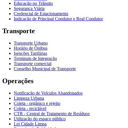
Educação no Trânsito
Segurança Viária
Credencial de Estacionamento
Indicação de Principal Condutor e Real Condutor
Transporte
Transporte Urbano
Horário de Ônibus
Isenções Tarifárias
Terminais de Integração
Transporte comercial
Conselho Municipal de Transporte
Operações
Notificação de Veículos Abandonados
Limpeza Urbana
Coleta - orgânico e rejeito
Coleta - reciclável
CTR - Central de Tratamento de Resíduos
Utilização do espaço público
Lei Cidade Limpa