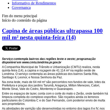
Informativo de Rendimentos
Governança
Fim do menu principal
Início do conteúdo da página
Capina de áreas públicas ultrapassa 100
mil m² nesta quinta-feira (14)
Serviço contempla bairros das regiões leste e oeste; programação
disponível em www.cmtu.londrina.pr.gov.br
A Companhia Municipal de Trânsito e Urbanização (CMTU) realiza, nesta
quinta-feira (14), a capina e roçagem de 41.114 m² na região oeste de
Londrina. O serviço contempla as áreas públicas dos bairros Santa Rita,
Santiago II, Leonor, e Nossa Senhora da Paz.
Na zona leste, mais de 64 mil m² são percorridos nos fundos de vale, lotes da
Prefeitura e praças dos jardins Tarumã, Aragarça, Milton Menezes, Catori,
Monte Sinai, Vale do Cedro, Monterrey e Guararapes.
Entre os espaços de lazer, conta com o corte do mato o Zerão, onde também há
limpeza completa do complexo esportivo. São roçados ainda os terrenos
particulares do Colúmbia C e do San Fernando, com posterior envio de multa
aos proprietários.
As atividades de varrição são desenvolvidas no entorno dos lagos II e IV, nos