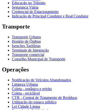
Educação no Trânsito
Segurança Viária
Credencial de Estacionamento
Indicação de Principal Condutor e Real Condutor
Transporte
Transporte Urbano
Horário de Ônibus
Isenções Tarifárias
Terminais de Integração
Transporte comercial
Conselho Municipal de Transporte
Operações
Notificação de Veículos Abandonados
Limpeza Urbana
Coleta - orgânico e rejeito
Coleta - reciclável
CTR - Central de Tratamento de Resíduos
Utilização do espaço público
Lei Cidade Limpa