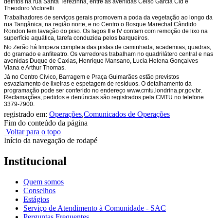
detritos na rua Santa Terezinha, entre as avenidas Celso Garcia Cid e
Theodoro Victorelli.
Trabalhadores de serviços gerais promovem a poda da vegetação ao longo da
rua Tangânica, na região norte, e no Centro o Bosque Marechal Cândido
Rondon tem lavação do piso. Os lagos II e IV contam com remoção de lixo na
superfície aquática, tarefa conduzida pelos barqueiros.
No Zerão há limpeza completa das pistas de caminhada, academias, quadras,
do gramado e anfiteatro. Os varredores trabalham no quadrilátero central e nas
avenidas Duque de Caxias, Henrique Mansano, Lucia Helena Gonçalves
Viana e Arthur Thomas.
Já no Centro Cívico, Barragem e Praça Guimarães estão previstos
esvaziamento de lixeiras e espetagem de resíduos. O detalhamento da
programação pode ser conferido no endereço www.cmtu.londrina.pr.gov.br.
Reclamações, pedidos e denúncias são registrados pela CMTU no telefone
3379-7900.
registrado em:
Operações
,
Comunicados de Operações
Fim do conteúdo da página
Voltar para o topo
Início da navegação de rodapé
Institucional
Quem somos
Conselhos
Estágios
Serviço de Atendimento à Comunidade - SAC
Perguntas Frequentes