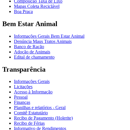
Composição Taxa de Lixo
Mapas Coleta Reciclável
Boa Praça
Bem Estar Animal
Informações Gerais Bem Estar Animal
Denúncia Maus Tratos Animais
Banco de Ração
Adoção de Animais
Edital de chamamento
Transparência
Informações Gerais
Licitações
Acesso à Informação
Pessoal
Finanças
Planilhas e relatórios - Geral
Comitê Estatutário
Recibo de Pagamento (Holerite)
Recibo de Férias
Informativo de Rendimentos