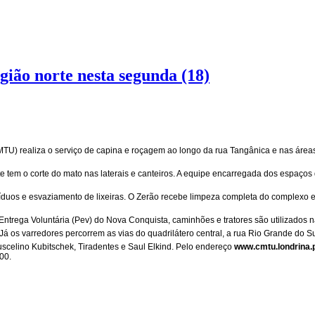
gião norte nesta segunda (18)
TU) realiza o serviço de capina e roçagem ao longo da rua Tangânica e nas áreas 
 tem o corte do mato nas laterais e canteiros. A equipe encarregada dos espaços d
íduos e esvaziamento de lixeiras. O Zerão recebe limpeza completa do complexo e
trega Voluntária (Pev) do Nova Conquista, caminhões e tratores são utilizados 
 os varredores percorrem as vias do quadrilátero central, a rua Rio Grande do Sul
uscelino Kubitschek, Tiradentes e Saul Elkind. Pelo endereço
www.cmtu.londrina.p
00.