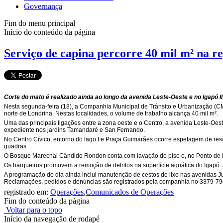
Governança
Fim do menu principal
Início do conteúdo da página
Serviço de capina percorre 40 mil m² na re
Corte do mato é realizado ainda ao longo da avenida Leste-Oeste e no Igapó II
Nesta segunda-feira (18), a Companhia Municipal de Trânsito e Urbanização (CM
norte de Londrina. Nestas localidades, o volume de trabalho alcança 40 mil m².
Uma das principais ligações entre a zona oeste e o Centro, a avenida Leste-Oeste
expediente nos jardins Tamandaré e San Fernando.
No Centro Cívico, entorno do lago I e Praça Guimarães ocorre espetagem de res
quadras.
O Bosque Marechal Cândido Rondon conta com lavação do piso e, no Ponto de En
Os barqueiros promovem a remoção de detritos na superfície aquática do Igapó. Já
A programação do dia ainda inclui manutenção de cestos de lixo nas avenidas J
Reclamações, pedidos e denúncias são registrados pela companhia no 3379-79
registrado em:
Operações
,
Comunicados de Operações
Fim do conteúdo da página
Voltar para o topo
Início da navegação de rodapé