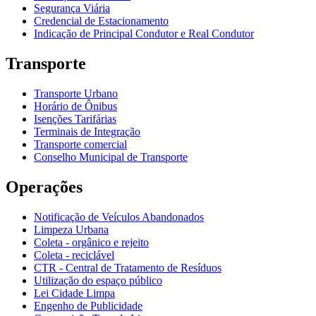
Segurança Viária
Credencial de Estacionamento
Indicação de Principal Condutor e Real Condutor
Transporte
Transporte Urbano
Horário de Ônibus
Isenções Tarifárias
Terminais de Integração
Transporte comercial
Conselho Municipal de Transporte
Operações
Notificação de Veículos Abandonados
Limpeza Urbana
Coleta - orgânico e rejeito
Coleta - reciclável
CTR - Central de Tratamento de Resíduos
Utilização do espaço público
Lei Cidade Limpa
Engenho de Publicidade