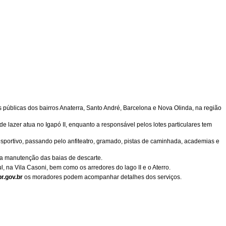
públicas dos bairros Anaterra, Santo André, Barcelona e Nova Olinda, na região
e lazer atua no Igapó II, enquanto a responsável pelos lotes particulares tem
sportivo, passando pelo anfiteatro, gramado, pistas de caminhada, academias e
na manutenção das baias de descarte.
, na Vila Casoni, bem como os arredores do lago II e o Aterro.
r.gov.br
os moradores podem acompanhar detalhes dos serviços.