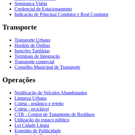
Segurança Viária
Credencial de Estacionamento
Indicação de Principal Condutor e Real Condutor
Transporte
Transporte Urbano
Horário de Ônibus
Isenções Tarifárias
Terminais de Integração
Transporte comercial
Conselho Municipal de Transporte
Operações
Notificação de Veículos Abandonados
Limpeza Urbana
Coleta - orgânico e rejeito
Coleta - reciclável
CTR - Central de Tratamento de Resíduos
Utilização do espaço público
Lei Cidade Limpa
Engenho de Publicidade