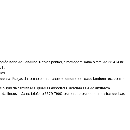
egião norte de Londrina. Nestes pontos, a metragem soma o total de 38.414 m².
ll.
ios.
ortuguesa. Praças da região central, aterro e entorno do Igapó também recebem o
s pistas de caminhada, quadras esportivas, academias e do anfiteatro.
 da limpeza. Já no telefone 3379-7900, os moradores podem registrar queixas,