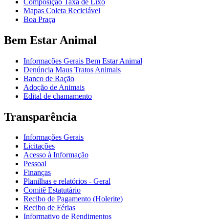
Composição Taxa de Lixo
Mapas Coleta Reciclável
Boa Praça
Bem Estar Animal
Informações Gerais Bem Estar Animal
Denúncia Maus Tratos Animais
Banco de Ração
Adoção de Animais
Edital de chamamento
Transparência
Informações Gerais
Licitações
Acesso à Informação
Pessoal
Finanças
Planilhas e relatórios - Geral
Comitê Estatutário
Recibo de Pagamento (Holerite)
Recibo de Férias
Informativo de Rendimentos