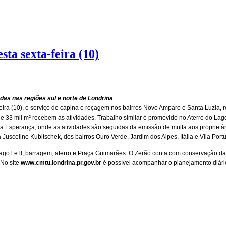
ta sexta-feira (10)
das nas regiões sul e norte de Londrina
ira (10), o serviço de capina e roçagem nos bairros Novo Amparo e Santa Luzia, r
e 33 mil m² recebem as atividades. Trabalho similar é promovido no Aterro do Lago 
a Esperança, onde as atividades são seguidas da emissão de multa aos proprietár
da Juscelino Kubitschek, dos bairros Ouro Verde, Jardim dos Alpes, Itália e Vila P
ago l e ll, barragem, aterro e Praça Guimarães. O Zerão conta com conservação da
 No site
www.cmtu.londrina.pr.gov.br
é possível acompanhar o planejamento diário