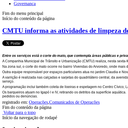
Governança
Fim do menu principal
Início do conteúdo da página
CMTU informa as atividades de limpeza des
Entre os serviços está o corte do mato, que contempla áreas públicas e priva
A Companhia Municipal de Trânsito e Urbanização (CMTU) realiza, nesta sexta-fe
Na zona sul, o corte do mato ocorre no bairro Vivendas do Arvoredo, onde mais d
Outra equipe responsável por espaços particulares atua no jardim Claudia e Nov
A varrição é realizada nas calçadas e sarjetas do quadrilátero central, da aveni
serviço.
A programação inclui também coleta de lixeiras e espetagem no Centro Cívico, L
Os barqueiros atuam no Igapó l e lV, retirando os detritos da superfície aquática.
pedidos ou denúncias.
registrado em:
Operações
,
Comunicados de Operações
Fim do conteúdo da página
Voltar para o topo
Início da navegação de rodapé