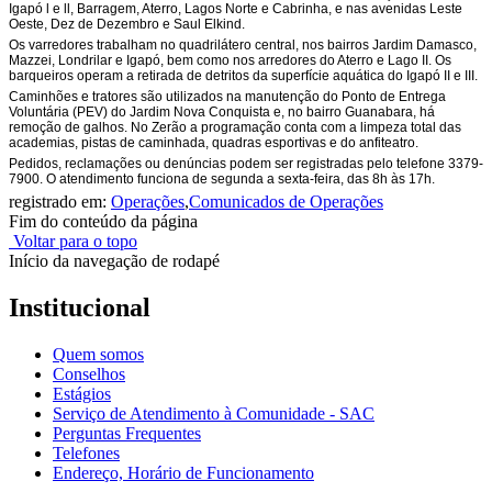
Igapó l e ll, Barragem, Aterro, Lagos Norte e Cabrinha, e nas avenidas Leste
Oeste, Dez de Dezembro e Saul Elkind.
Os varredores trabalham no quadrilátero central, nos bairros Jardim Damasco,
Mazzei, Londrilar e Igapó, bem como nos arredores do Aterro e Lago II. Os
barqueiros operam a retirada de detritos da superfície aquática do Igapó II e III.
Caminhões e tratores são utilizados na manutenção do Ponto de Entrega
Voluntária (PEV) do Jardim Nova Conquista e, no bairro Guanabara, há
remoção de galhos. No Zerão a programação conta com a limpeza total das
academias, pistas de caminhada, quadras esportivas e do anfiteatro.
Pedidos, reclamações ou denúncias podem ser registradas pelo telefone 3379-
7900. O atendimento funciona de segunda a sexta-feira, das 8h às 17h.
registrado em:
Operações
,
Comunicados de Operações
Fim do conteúdo da página
Voltar para o topo
Início da navegação de rodapé
Institucional
Quem somos
Conselhos
Estágios
Serviço de Atendimento à Comunidade - SAC
Perguntas Frequentes
Telefones
Endereço, Horário de Funcionamento