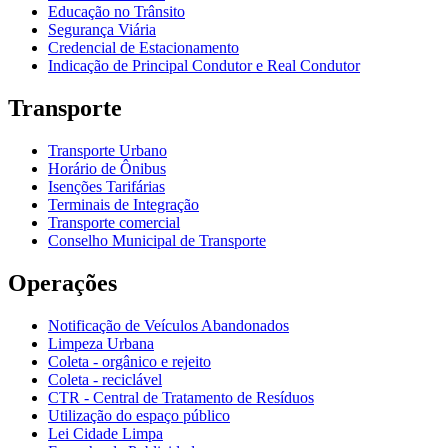
Educação no Trânsito
Segurança Viária
Credencial de Estacionamento
Indicação de Principal Condutor e Real Condutor
Transporte
Transporte Urbano
Horário de Ônibus
Isenções Tarifárias
Terminais de Integração
Transporte comercial
Conselho Municipal de Transporte
Operações
Notificação de Veículos Abandonados
Limpeza Urbana
Coleta - orgânico e rejeito
Coleta - reciclável
CTR - Central de Tratamento de Resíduos
Utilização do espaço público
Lei Cidade Limpa