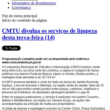
Informativo de Rendimentos
Governança
Fim do menu principal
Início do conteúdo da página
CMTU divulga os serviços de limpeza
desta terça-feira (14)
Programação completa pode ser acompanhada pelo endereço
www.cmtu.londrina.pr.gov.br
A Companhia Municipal de Trânsito e Urbanização (CMTU) realiza, nesta
terça-feira (14), na zona norte de Londrina, a capina e roçagem de áreas
públicas nos bairros Portal de Bianca, Alpes l e Honda. Nestes pontos, a
metragem total atendida é de 33.724 m².
A CMTU promove também o corte do mato em áreas do Jardim Kennedy,
Quebec, Lima de Azevedo e Maringá, na região oeste da cidade. Mais de 22
mil m² são percorridos nestes pontos entre praças, canteiros, rotatórias e
terrenos da Prefeitura. As atividades abrangem também o Lago III.
Entre os espaços particulares, o serviço é realizado nos jardins Tucanos,
Itatiaia e Mediterrâneo, na região sul. Nesses locais, as ações são
acompanhadas da emissão de multa aos proprietários.
A coleta de lixeiras e espetagem ocorrem no Centro Cívico, Praça Guimarães,