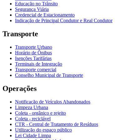
Educação no Trânsito
Segurança Viária
Credencial de Estacionamento
Indicação de Principal Condutor e Real Condutor
Transporte
Transporte Urbano
Horário de Ônibus
Isenções Tarifárias
Terminais de Integração
Transporte comercial
Conselho Municipal de Transporte
Operações
Notificação de Veículos Abandonados
Limpeza Urbana
Coleta - orgânico e rejeito
Coleta - reciclável
CTR - Central de Tratamento de Resíduos
Utilização do espaço público
Lei Cidade Limpa