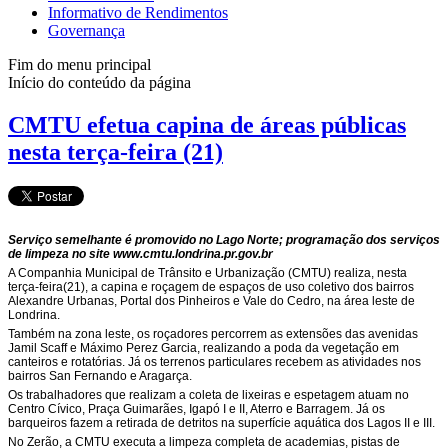
Informativo de Rendimentos
Governança
Fim do menu principal
Início do conteúdo da página
CMTU efetua capina de áreas públicas
nesta terça-feira (21)
Serviço semelhante é promovido no Lago Norte; programação dos serviços
de limpeza no site www.cmtu.londrina.pr.gov.br
A Companhia Municipal de Trânsito e Urbanização (CMTU) realiza, nesta
terça-feira(21), a capina e roçagem de espaços de uso coletivo dos bairros
Alexandre Urbanas, Portal dos Pinheiros e Vale do Cedro, na área leste de
Londrina.
Também na zona leste, os roçadores percorrem as extensões das avenidas
Jamil Scaff e Máximo Perez Garcia, realizando a poda da vegetação em
canteiros e rotatórias. Já os terrenos particulares recebem as atividades nos
bairros San Fernando e Aragarça.
Os trabalhadores que realizam a coleta de lixeiras e espetagem atuam no
Centro Cívico, Praça Guimarães, Igapó I e II, Aterro e Barragem. Já os
barqueiros fazem a retirada de detritos na superfície aquática dos Lagos II e III.
No Zerão, a CMTU executa a limpeza completa de academias, pistas de