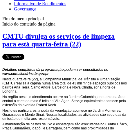
Informativo de Rendimentos
Governança
Fim do menu principal
Início do conteúdo da página
CMTU divulga os serviços de limpeza
para está quarta-feira (22)
Detalhes completos da programação podem ser consultados no
www.cmtu.londrina.br.gov.pr
Nesta quarta-feira (22), a Companhia Municipal de Trânsito e Urbanização
(CMTU) realiza a capina numa área total de 43 mil m² de espaços públicos nos
bairros Ana Terra, Santo André, Barcelona e Nova Olinda, zona norte de
Londrina.
Na região oeste, o atendimento ocorre no Jardim Columbia, enquanto na área
central o corte do mato é feito na Vila Agari. Serviço equivalente acontece pela
extensão da avenida Robert Koch.
Nos lotes particulares, a poda da vegetação acontece no Jardim Monterrey,
Guararapes e Monte Sinai. Nessas localidades, as atividades são seguidas da
emissão de multa aos responsáveis.
A manutenção de cestos de lixo e espetagem são executadas no Centro Cívico,
Praça Guimarães, Igapó I e Barragem, bem como nas proximidades do