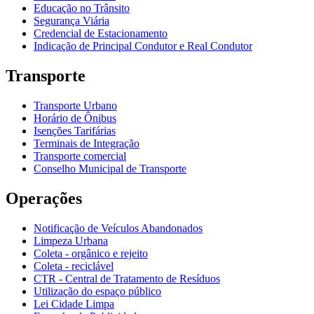
Educação no Trânsito
Segurança Viária
Credencial de Estacionamento
Indicação de Principal Condutor e Real Condutor
Transporte
Transporte Urbano
Horário de Ônibus
Isenções Tarifárias
Terminais de Integração
Transporte comercial
Conselho Municipal de Transporte
Operações
Notificação de Veículos Abandonados
Limpeza Urbana
Coleta - orgânico e rejeito
Coleta - reciclável
CTR - Central de Tratamento de Resíduos
Utilização do espaço público
Lei Cidade Limpa