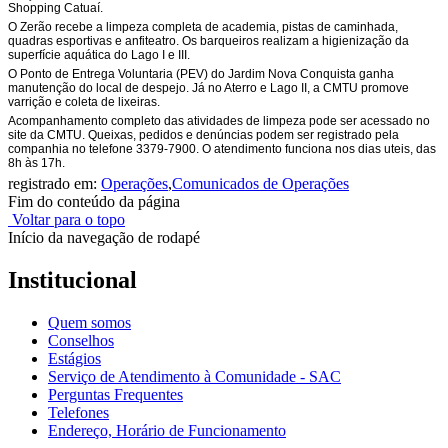
Shopping Catuaí.
O Zerão recebe a limpeza completa de academia, pistas de caminhada,
quadras esportivas e anfiteatro. Os barqueiros realizam a higienização da
superfície aquática do Lago I e III.
O Ponto de Entrega Voluntaria (PEV) do Jardim Nova Conquista ganha
manutenção do local de despejo. Já no Aterro e Lago II, a CMTU promove
varrição e coleta de lixeiras.
Acompanhamento completo das atividades de limpeza pode ser acessado no
site da CMTU. Queixas, pedidos e denúncias podem ser registrado pela
companhia no telefone 3379-7900. O atendimento funciona nos dias uteis, das
8h às 17h.
registrado em:
Operações
,
Comunicados de Operações
Fim do conteúdo da página
Voltar para o topo
Início da navegação de rodapé
Institucional
Quem somos
Conselhos
Estágios
Serviço de Atendimento à Comunidade - SAC
Perguntas Frequentes
Telefones
Endereço, Horário de Funcionamento