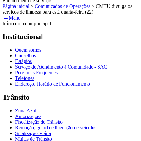
Fim do menu de serviços
Página inicial
>
Comunicados de Operações
>
CMTU divulga os
serviços de limpeza para está quarta-feira (22)
Menu
Início do menu principal
Institucional
Quem somos
Conselhos
Estágios
Serviço de Atendimento à Comunidade - SAC
Perguntas Frequentes
Telefones
Endereço, Horário de Funcionamento
Trânsito
Zona Azul
Autorizações
Fiscalização de Trânsito
Remoção, guarda e liberação de veículos
Sinalização Viária
Multas de Trânsito