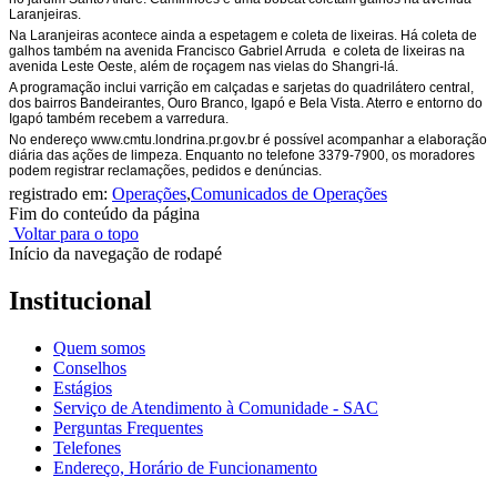
Laranjeiras.
Na Laranjeiras acontece ainda a espetagem e coleta de lixeiras. Há coleta de
galhos também na avenida Francisco Gabriel Arruda e coleta de lixeiras na
avenida Leste Oeste, além de roçagem nas vielas do Shangri-lá.
A programação inclui varrição em calçadas e sarjetas do quadrilátero central,
dos bairros Bandeirantes, Ouro Branco, Igapó e Bela Vista. Aterro e entorno do
Igapó também recebem a varredura.
No endereço www.cmtu.londrina.pr.gov.br é possível acompanhar a elaboração
diária das ações de limpeza. Enquanto no telefone 3379-7900, os moradores
podem registrar reclamações, pedidos e denúncias.
registrado em:
Operações
,
Comunicados de Operações
Fim do conteúdo da página
Voltar para o topo
Início da navegação de rodapé
Institucional
Quem somos
Conselhos
Estágios
Serviço de Atendimento à Comunidade - SAC
Perguntas Frequentes
Telefones
Endereço, Horário de Funcionamento