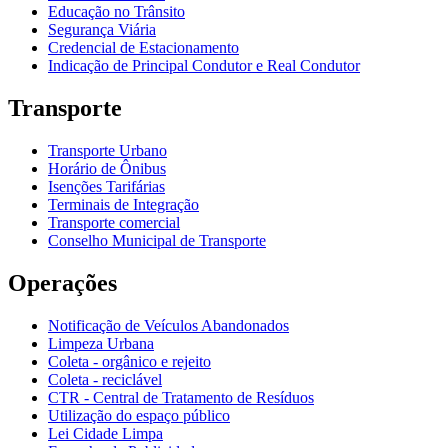
Educação no Trânsito
Segurança Viária
Credencial de Estacionamento
Indicação de Principal Condutor e Real Condutor
Transporte
Transporte Urbano
Horário de Ônibus
Isenções Tarifárias
Terminais de Integração
Transporte comercial
Conselho Municipal de Transporte
Operações
Notificação de Veículos Abandonados
Limpeza Urbana
Coleta - orgânico e rejeito
Coleta - reciclável
CTR - Central de Tratamento de Resíduos
Utilização do espaço público
Lei Cidade Limpa