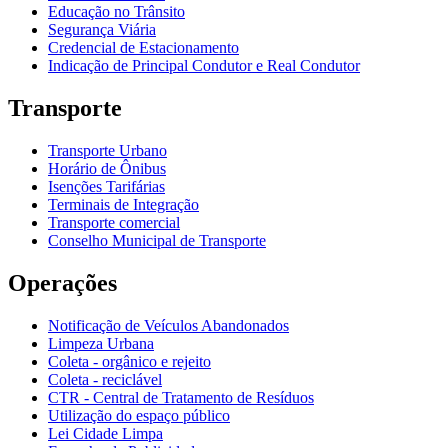
Educação no Trânsito
Segurança Viária
Credencial de Estacionamento
Indicação de Principal Condutor e Real Condutor
Transporte
Transporte Urbano
Horário de Ônibus
Isenções Tarifárias
Terminais de Integração
Transporte comercial
Conselho Municipal de Transporte
Operações
Notificação de Veículos Abandonados
Limpeza Urbana
Coleta - orgânico e rejeito
Coleta - reciclável
CTR - Central de Tratamento de Resíduos
Utilização do espaço público
Lei Cidade Limpa