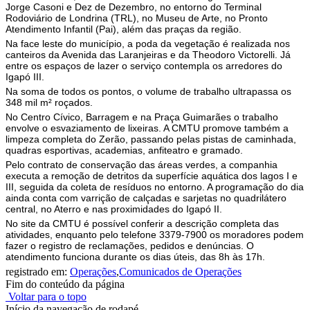
Jorge Casoni e Dez de Dezembro, no entorno do Terminal
Rodoviário de Londrina (TRL), no Museu de Arte, no Pronto
Atendimento Infantil (Pai), além das praças da região.
Na face leste do município, a poda da vegetação é realizada nos
canteiros da Avenida das Laranjeiras e da Theodoro Victorelli. Já
entre os espaços de lazer o serviço contempla os arredores do
Igapó III.
Na soma de todos os pontos, o volume de trabalho ultrapassa os
348 mil m² roçados.
No Centro Cívico, Barragem e na Praça Guimarães o trabalho
envolve o esvaziamento de lixeiras. A CMTU promove também a
limpeza completa do Zerão, passando pelas pistas de caminhada,
quadras esportivas, academias, anfiteatro e gramado.
Pelo contrato de conservação das áreas verdes, a companhia
executa a remoção de detritos da superfície aquática dos lagos I e
III, seguida da coleta de resíduos no entorno. A programação do dia
ainda conta com varrição de calçadas e sarjetas no quadrilátero
central, no Aterro e nas proximidades do Igapó II.
No site da CMTU é possível conferir a descrição completa das
atividades, enquanto pelo telefone 3379-7900 os moradores podem
fazer o registro de reclamações, pedidos e denúncias. O
atendimento funciona durante os dias úteis, das 8h às 17h.
registrado em:
Operações
,
Comunicados de Operações
Fim do conteúdo da página
Voltar para o topo
Início da navegação de rodapé