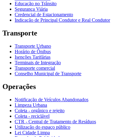
Educação no Trânsito
Segurança Viária
Credencial de Estacionamento
Indicação de Principal Condutor e Real Condutor
Transporte
Transporte Urbano
Horário de Ônibus
Isenções Tarifárias
Terminais de Integração
Transporte comercial
Conselho Municipal de Transporte
Operações
Notificação de Veículos Abandonados
Limpeza Urbana
Coleta - orgânico e rejeito
Coleta - reciclável
CTR - Central de Tratamento de Resíduos
Utilização do espaço público
Lei Cidade Limpa