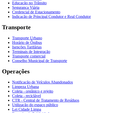
Educação no Trânsito
Segurança Viária
Credencial de Estacionamento
Indicação de Principal Condutor e Real Condutor
Transporte
Transporte Urbano
Horário de Ônibus
Isenções Tarifárias
Terminais de Integração
Transporte comercial
Conselho Municipal de Transporte
Operações
Notificação de Veículos Abandonados
Limpeza Urbana
Coleta - orgânico e rejeito
Coleta - reciclável
CTR - Central de Tratamento de Resíduos
Utilização do espaço público
Lei Cidade Limpa