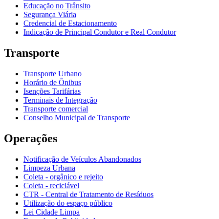
Educação no Trânsito
Segurança Viária
Credencial de Estacionamento
Indicação de Principal Condutor e Real Condutor
Transporte
Transporte Urbano
Horário de Ônibus
Isenções Tarifárias
Terminais de Integração
Transporte comercial
Conselho Municipal de Transporte
Operações
Notificação de Veículos Abandonados
Limpeza Urbana
Coleta - orgânico e rejeito
Coleta - reciclável
CTR - Central de Tratamento de Resíduos
Utilização do espaço público
Lei Cidade Limpa