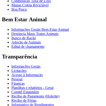
Composição Taxa de Lixo
Mapas Coleta Reciclável
Boa Praça
Bem Estar Animal
Informações Gerais Bem Estar Animal
Denúncia Maus Tratos Animais
Banco de Ração
Adoção de Animais
Edital de chamamento
Transparência
Informações Gerais
Licitações
Acesso à Informação
Pessoal
Finanças
Planilhas e relatórios - Geral
Comitê Estatutário
Recibo de Pagamento (Holerite)
Recibo de Férias
Informativo de Rendimentos