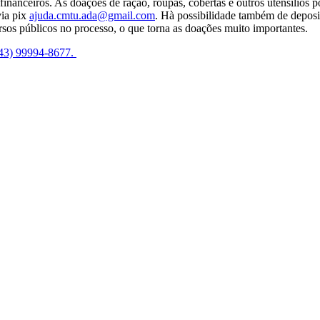
s financeiros. As doações de ração, roupas, cobertas e outros utensíli
via pix
ajuda.cmtu.ada@gmail.com
. Hà possibilidade também de depos
rsos públicos no processo, o que torna as doações muito importantes.
43) 99994-8677.