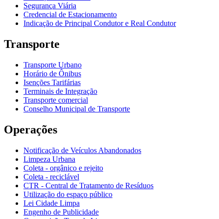
Segurança Viária
Credencial de Estacionamento
Indicação de Principal Condutor e Real Condutor
Transporte
Transporte Urbano
Horário de Ônibus
Isenções Tarifárias
Terminais de Integração
Transporte comercial
Conselho Municipal de Transporte
Operações
Notificação de Veículos Abandonados
Limpeza Urbana
Coleta - orgânico e rejeito
Coleta - reciclável
CTR - Central de Tratamento de Resíduos
Utilização do espaço público
Lei Cidade Limpa
Engenho de Publicidade