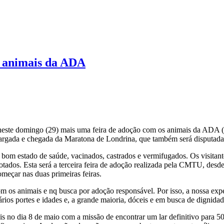
e animais da ADA
ste domingo (29) mais uma feira de adoção com os animais da ADA (A
largada e chegada da Maratona de Londrina, que também será disputad
m estado de saúde, vacinados, castrados e vermifugados. Os visitantes
otados. Esta será a terceira feira de adoção realizada pela CMTU, de
eçar nas duas primeiras feiras.
m os animais e nq busca por adoção responsável. Por isso, a nossa expe
rios portes e idades e, a grande maioria, dóceis e em busca de dignidad
o dia 8 de maio com a missão de encontrar um lar definitivo para 50