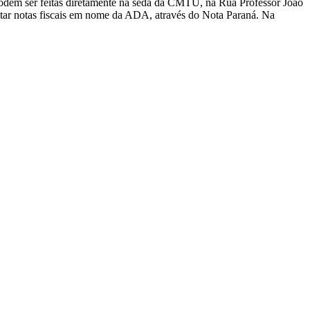
os podem ser feitas diretamente na seda da CMTU, na Rua Professor João
itar notas fiscais em nome da ADA, através do Nota Paraná. Na