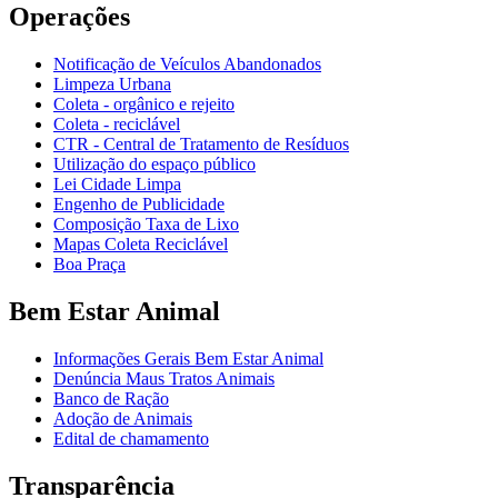
Operações
Notificação de Veículos Abandonados
Limpeza Urbana
Coleta - orgânico e rejeito
Coleta - reciclável
CTR - Central de Tratamento de Resíduos
Utilização do espaço público
Lei Cidade Limpa
Engenho de Publicidade
Composição Taxa de Lixo
Mapas Coleta Reciclável
Boa Praça
Bem Estar Animal
Informações Gerais Bem Estar Animal
Denúncia Maus Tratos Animais
Banco de Ração
Adoção de Animais
Edital de chamamento
Transparência