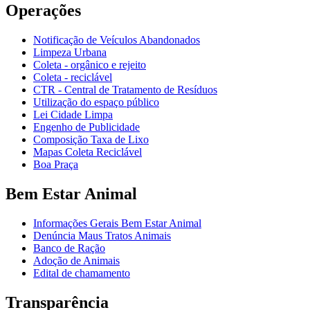
Operações
Notificação de Veículos Abandonados
Limpeza Urbana
Coleta - orgânico e rejeito
Coleta - reciclável
CTR - Central de Tratamento de Resíduos
Utilização do espaço público
Lei Cidade Limpa
Engenho de Publicidade
Composição Taxa de Lixo
Mapas Coleta Reciclável
Boa Praça
Bem Estar Animal
Informações Gerais Bem Estar Animal
Denúncia Maus Tratos Animais
Banco de Ração
Adoção de Animais
Edital de chamamento
Transparência