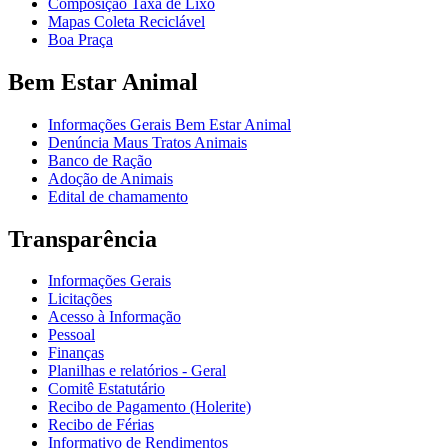
Composição Taxa de Lixo
Mapas Coleta Reciclável
Boa Praça
Bem Estar Animal
Informações Gerais Bem Estar Animal
Denúncia Maus Tratos Animais
Banco de Ração
Adoção de Animais
Edital de chamamento
Transparência
Informações Gerais
Licitações
Acesso à Informação
Pessoal
Finanças
Planilhas e relatórios - Geral
Comitê Estatutário
Recibo de Pagamento (Holerite)
Recibo de Férias
Informativo de Rendimentos