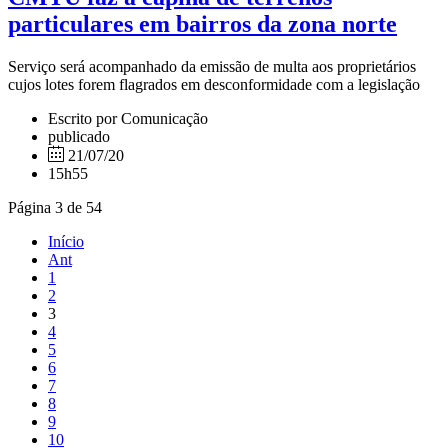
particulares em bairros da zona norte
Serviço será acompanhado da emissão de multa aos proprietários
cujos lotes forem flagrados em desconformidade com a legislação
Escrito por Comunicação
publicado
21/07/20
15h55
Página 3 de 54
Início
Ant
1
2
3
4
5
6
7
8
9
10