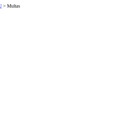
U
>
Multas