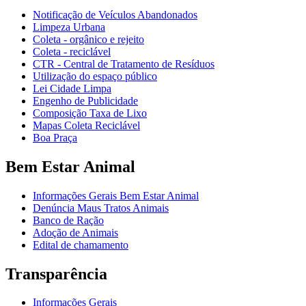
Notificação de Veículos Abandonados
Limpeza Urbana
Coleta - orgânico e rejeito
Coleta - reciclável
CTR - Central de Tratamento de Resíduos
Utilização do espaço público
Lei Cidade Limpa
Engenho de Publicidade
Composição Taxa de Lixo
Mapas Coleta Reciclável
Boa Praça
Bem Estar Animal
Informações Gerais Bem Estar Animal
Denúncia Maus Tratos Animais
Banco de Ração
Adoção de Animais
Edital de chamamento
Transparência
Informações Gerais