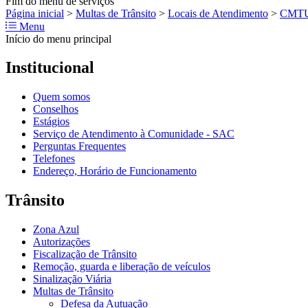
Fim do menu de serviços
Página inicial
>
Multas de Trânsito
>
Locais de Atendimento
>
CMT
Menu
Início do menu principal
Institucional
Quem somos
Conselhos
Estágios
Serviço de Atendimento à Comunidade - SAC
Perguntas Frequentes
Telefones
Endereço, Horário de Funcionamento
Trânsito
Zona Azul
Autorizações
Fiscalização de Trânsito
Remoção, guarda e liberação de veículos
Sinalização Viária
Multas de Trânsito
Defesa da Autuação