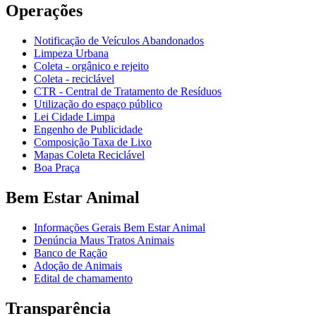
Operações
Notificação de Veículos Abandonados
Limpeza Urbana
Coleta - orgânico e rejeito
Coleta - reciclável
CTR - Central de Tratamento de Resíduos
Utilização do espaço público
Lei Cidade Limpa
Engenho de Publicidade
Composição Taxa de Lixo
Mapas Coleta Reciclável
Boa Praça
Bem Estar Animal
Informações Gerais Bem Estar Animal
Denúncia Maus Tratos Animais
Banco de Ração
Adoção de Animais
Edital de chamamento
Transparência