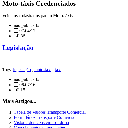
Moto-táxis Credenciados
Veículos cadastrados para o Moto-táxis
não publicado
07/04/17
14h36
Legislação
Tags:
legislação
,
moto-táxi
,
táxi
não publicado
08/07/16
10h15
Mais Artigos...
Tabela de Valores Transporte Comercial
Formulários Transporte Comercial
Vistoria dos táxis em Londrina
Cancelamentos e revogações